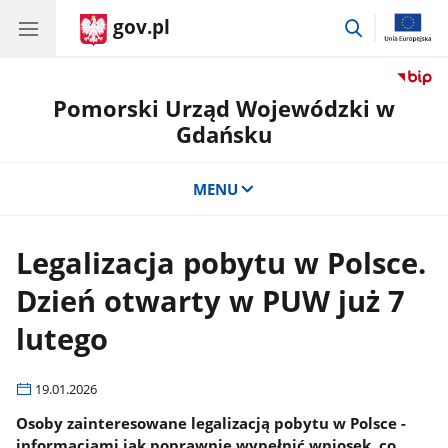
gov.pl
przejdź
do
wyszukiwar
Pomorski Urząd Wojewódzki w
Gdańsku
MENU
Legalizacja pobytu w Polsce.
Dzień otwarty w PUW już 7
lutego
19.01.2026
Osoby zainteresowane legalizacją pobytu w Polsce -
informacjami jak poprawnie wypełnić wniosek, co