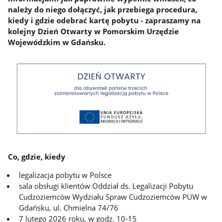
należy do niego dołączyć, jak przebiega procedura,
kiedy i gdzie odebrać kartę pobytu - zapraszamy na
kolejny Dzień Otwarty w Pomorskim Urzędzie
Wojewódzkim w Gdańsku.
Co, gdzie, kiedy
legalizacja pobytu w Polsce
sala obsługi klientów Oddział ds. Legalizacji Pobytu
Cudzoziemców Wydziału Spraw Cudzoziemców PUW w
Gdańsku, ul. Chmielna 74/76
7 lutego 2026 roku, w godz. 10-15