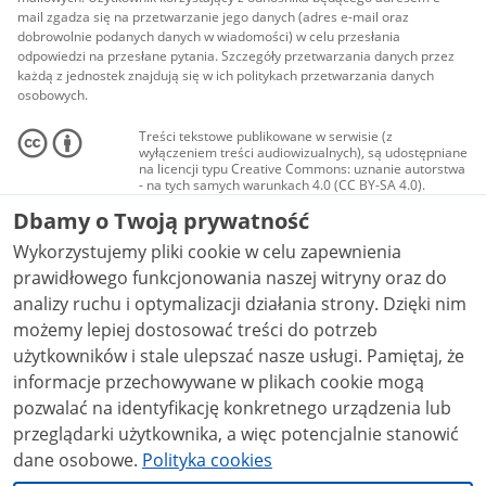
mail zgadza się na przetwarzanie jego danych (adres e-mail oraz
dobrowolnie podanych danych w wiadomości) w celu przesłania
odpowiedzi na przesłane pytania. Szczegóły przetwarzania danych przez
każdą z jednostek znajdują się w ich politykach przetwarzania danych
osobowych.
Treści tekstowe publikowane w serwisie (z
wyłączeniem treści audiowizualnych), są udostępniane
na licencji typu Creative Commons: uznanie autorstwa
- na tych samych warunkach 4.0 (CC BY-SA 4.0).
Materiały audiowizualne, w tym zdjęcia, materiały
Dbamy o Twoją prywatność
audio i wideo, są udostępniane na licencji typu
Creative Commons: uznanie autorstwa użycie
Wykorzystujemy pliki cookie w celu zapewnienia
niekomercyjne - bez utworów zależnych 4.0 (CC BY-
NC-ND 4.0), o ile nie jest to stwierdzone inaczej.
prawidłowego funkcjonowania naszej witryny oraz do
analizy ruchu i optymalizacji działania strony. Dzięki nim
możemy lepiej dostosować treści do potrzeb
użytkowników i stale ulepszać nasze usługi. Pamiętaj, że
informacje przechowywane w plikach cookie mogą
pozwalać na identyfikację konkretnego urządzenia lub
przeglądarki użytkownika, a więc potencjalnie stanowić
dane osobowe.
Polityka cookies