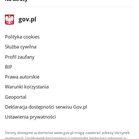
stopka
Strona
gov.pl
gov.pl
główna
gov.pl
Polityka cookies
Służba cywilna
Profil zaufany
BIP
Prawa autorskie
Warunki korzystania
Geoportal
Deklaracja dostępności serwisu Gov.pl
Ustawienia prywatności
Strony dostępne w domenie www.gov.pl mogą zawierać adresy skrzynek
mailowych. Użytkownik korzystający z odnośnika będącego adresem e-