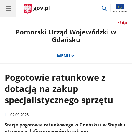
gov.pl
przejdź
do
wyszukiwar
Pomorski Urząd Wojewódzki w
Gdańsku
MENU
Pogotowie ratunkowe z
dotacją na zakup
specjalistycznego sprzętu
02.09.2025
Stacje pogotowia ratunkowego w Gdańsku i w Słupsku
otrzymają dofinansowanie do zakupu