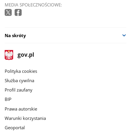
MEDIA SPOŁECZNOŚCIOWE:
Na skróty
stopka
Strona
gov.pl
gov.pl
główna
gov.pl
Polityka cookies
Służba cywilna
Profil zaufany
BIP
Prawa autorskie
Warunki korzystania
Geoportal