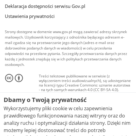
Deklaracja dostępności serwisu Gov.pl
Ustawienia prywatności
Strony dostępne w domenie www.gov.pl mogą zawierać adresy skrzynek
mailowych. Użytkownik korzystający z odnośnika będącego adresem e-
mail zgadza się na przetwarzanie jego danych (adres e-mail oraz
dobrowolnie podanych danych w wiadomości) w celu przesłania
odpowiedzi na przesłane pytania. Szczegóły przetwarzania danych przez
każdą z jednostek znajdują się w ich politykach przetwarzania danych
osobowych.
Treści tekstowe publikowane w serwisie (z
wyłączeniem treści audiowizualnych), są udostępniane
na licencji typu Creative Commons: uznanie autorstwa
- na tych samych warunkach 4.0 (CC BY-SA 4.0).
Materiały audiowizualne, w tym zdjęcia, materiały
Dbamy o Twoją prywatność
audio i wideo, są udostępniane na licencji typu
Creative Commons: uznanie autorstwa użycie
Wykorzystujemy pliki cookie w celu zapewnienia
niekomercyjne - bez utworów zależnych 4.0 (CC BY-
NC-ND 4.0), o ile nie jest to stwierdzone inaczej.
prawidłowego funkcjonowania naszej witryny oraz do
analizy ruchu i optymalizacji działania strony. Dzięki nim
możemy lepiej dostosować treści do potrzeb