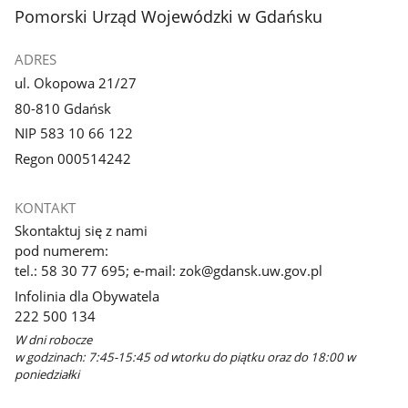
stopka
Pomorski Urząd Wojewódzki w Gdańsku
ADRES
ul. Okopowa 21/27
80-810 Gdańsk
NIP 583 10 66 122
Regon 000514242
KONTAKT
Skontaktuj się z nami
pod numerem:
tel.: 58 30 77 695; e-mail: zok@gdansk.uw.gov.pl
Infolinia dla Obywatela
222 500 134
W dni robocze
w godzinach: 7:45-15:45 od wtorku do piątku oraz do 18:00 w
poniedziałki