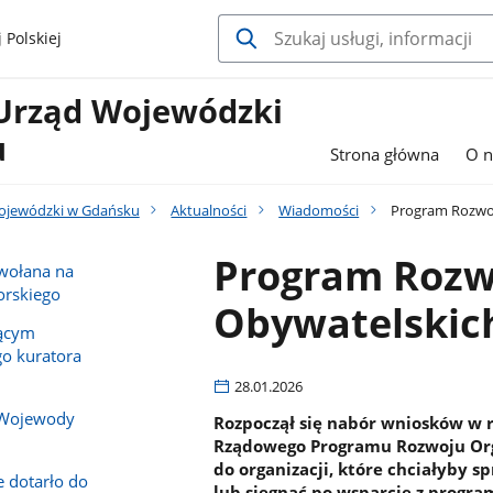
 Polskiej
Urząd Wojewódzki
u
Strona główna
O n
ojewódzki w Gdańsku
Aktualności
Wiadomości
Program Rozwoj
Program Rozwo
owołana na
rskiego
Obywatelskic
iącym
o kuratora
28.01.2026
 Wojewody
Rozpoczął się nabór wniosków w 
Rządowego Programu Rozwoju Orga
do organizacji, które chciałyby
e dotarło do
lub sięgnąć po wsparcie z progra