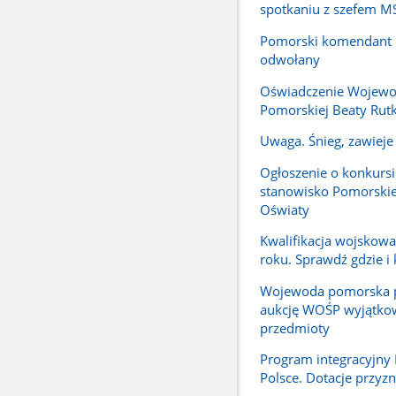
spotkaniu z szefem 
Pomorski komendant P
odwołany
Oświadczenie Wojew
Pomorskiej Beaty Rutk
Uwaga. Śnieg, zawieje 
Ogłoszenie o konkursi
stanowisko Pomorskie
Oświaty
Kwalifikacja wojskow
roku. Sprawdź gdzie i 
Wojewoda pomorska p
aukcję WOŚP wyjątko
przedmioty
Program integracyjn
Polsce. Dotacje przyz