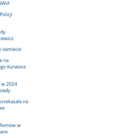
MSWiA
olicji
ody
iewicz
i zamiecie
e na
go Kuratora
a w 2024
kiedy
rzekazała na
we
y Romów w
nane