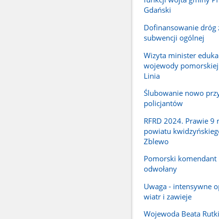
Gdański
Dofinansowanie dróg 
subwencji ogólnej
Wizyta minister edukac
wojewody pomorskiej
Linia
Ślubowanie nowo przy
policjantów
RFRD 2024. Prawie 9 m
powiatu kwidzyńskieg
Zblewo
Pomorski komendant
odwołany
Uwaga - intensywne o
wiatr i zawieje
Wojewoda Beata Rutki