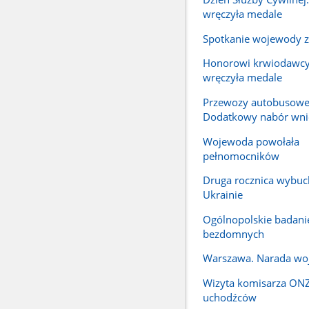
wręczyła medale
Spotkanie wojewody z
Honorowi krwiodawc
wręczyła medale
Przewozy autobusowe
Dodatkowy nabór wn
Wojewoda powołała
pełnomocników
Druga rocznica wybuc
Ukrainie
Ogólnopolskie badanie
bezdomnych
Warszawa. Narada w
Wizyta komisarza ONZ
uchodźców