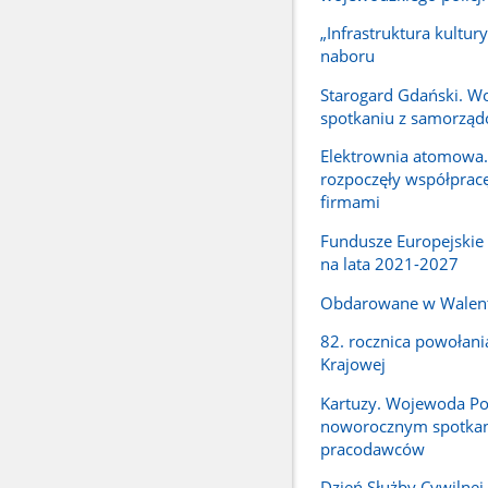
„Infrastruktura kultury
naboru
Starogard Gdański. W
spotkaniu z samorzą
Elektrownia atomowa.
rozpoczęły współpracę
firmami
Fundusze Europejskie
na lata 2021-2027
Obdarowane w Walen
82. rocznica powołani
Krajowej
Kartuzy. Wojewoda P
noworocznym spotka
pracodawców
Dzień Służby Cywilne