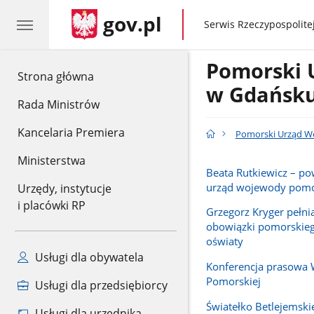
gov.pl
gov.pl
Serwis Rzeczypospolitej
Pomorski 
gov.pl
Strona główna
w Gdańsk
Rada Ministrów
Kancelaria Premiera
Pomorski Urząd W
Ministerstwa
Beata Rutkiewicz – p
urząd wojewody pomo
Urzędy, instytucje
i placówki RP
Grzegorz Kryger pełn
obowiązki pomorskieg
oświaty
Usługi dla obywatela
Konferencja prasowa
Pomorskiej
Usługi dla przedsiębiorcy
Światełko Betlejemski
Usługi dla urzędnika