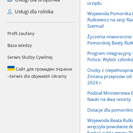
urzędu
Usługi dla rolnika
Wojewoda Pomorska 
Rutkiewicz na sesji R
Szemud
Profil zaufany
Życzenia noworoczne
Pomorskiej Beaty Rutk
Baza wiedzy
Program integracyjn
Serwis Służby Cywilnej
Polsce. Wybór członk
Сайт для громадян України
Osoby z niepełnospra
Zmiana przepisów od 
–
Serwis dla obywateli Ukrainy
2024 r.
Podział Ministerstwa E
Nauki na dwa resorty
Dotacje dla pomorskic
Wojewoda Beata Rutk
wręczyła powołanie do
funkcji wójta gminy P