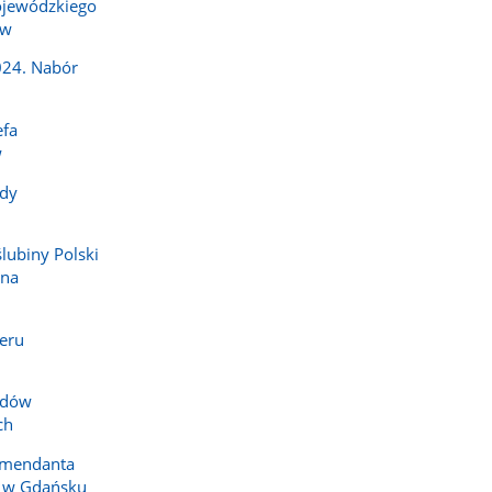
jewódzkiego
ów
024. Nabór
efa
w
dy
ślubiny Polski
 na
eru
zdów
ch
omendanta
i w Gdańsku