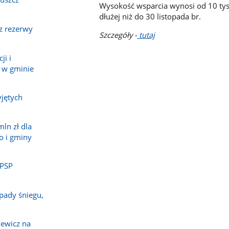
Wysokość wsparcia wynosi od 10 tys.
dłużej niż do 30 listopada br.
z rezerwy
Szczegóły -
tutaj
ji i
 w gminie
jętych
ln zł dla
o i gminy
 PSP
pady śniegu,
ewicz na