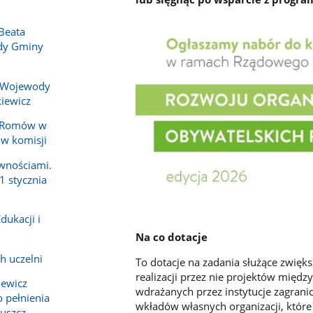
Beata
ady Gminy
 Wojewody
iewicz
y Romów w
ów komisji
wnościami.
1 stycznia
dukacji i
Na co dotacje
h uczelni
To dotacje na zadania służące zwięks
realizacji przez nie projektów mię
iewicz
wdrażanych przez instytucje zagran
 pełnienia
wkładów własnych organizacji, które
ruszcz