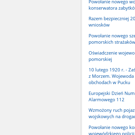
Powołanie nowego wo
konserwatora zabytk
Razem bezpieczniej 2
wniosków
Powołanie nowego sz
pomorskich strażakó
Oświadczenie wojewo
pomorskiej
10 lutego 1920 r. - Za
z Morzem. Wojewoda
obchodach w Pucku
Europejski Dzień Num
Alarmowego 112
Wzmożony ruch poja
wojskowych na droga
Powołanie nowego k
wojewódzkiego policj