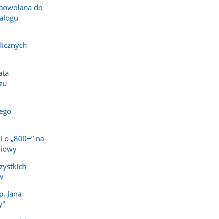
powołana do
alogu
licznych
ata
zu
ego
i o „800+” na
niowy
zystkich
w
p. Jana
y"