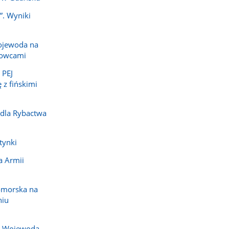
”. Wyniki
ojewoda na
dowcami
 PEJ
 z fińskimi
 dla Rybactwa
tynki
a Armii
omorska na
niu
j. Wojewoda