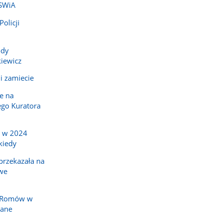
MSWiA
olicji
ody
iewicz
i zamiecie
e na
go Kuratora
a w 2024
kiedy
rzekazała na
we
y Romów w
nane