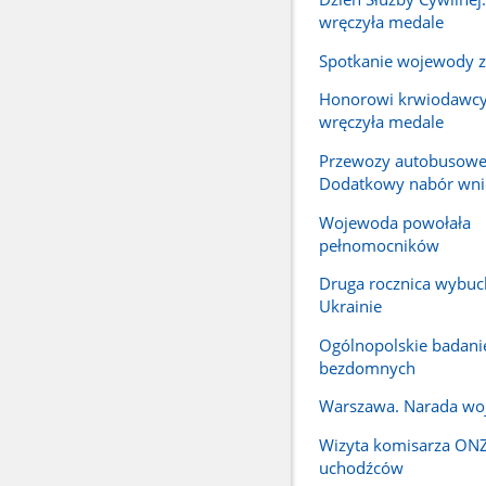
wręczyła medale
Spotkanie wojewody z
Honorowi krwiodawc
wręczyła medale
Przewozy autobusowe
Dodatkowy nabór wn
Wojewoda powołała
pełnomocników
Druga rocznica wybuc
Ukrainie
Ogólnopolskie badanie
bezdomnych
Warszawa. Narada w
Wizyta komisarza ONZ
uchodźców