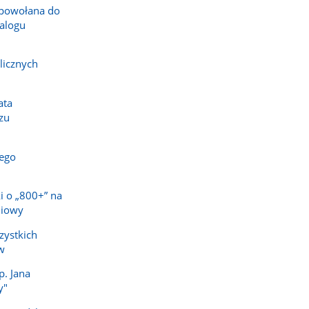
powołana do
alogu
licznych
ata
zu
ego
i o „800+” na
niowy
zystkich
w
p. Jana
y"