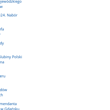
jewódzkiego
ów
024. Nabór
efa
w
dy
ślubiny Polski
 na
eru
zdów
ch
omendanta
i w Gdańsku