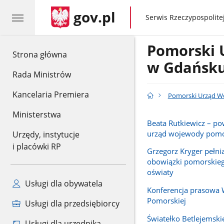
gov.pl
gov.pl
Serwis Rzeczypospolitej
Pomorski 
gov.pl
Strona główna
w Gdańsk
Rada Ministrów
Kancelaria Premiera
Pomorski Urząd W
Ministerstwa
Beata Rutkiewicz – p
urząd wojewody pomo
Urzędy, instytucje
i placówki RP
Grzegorz Kryger pełn
obowiązki pomorskieg
oświaty
Usługi dla obywatela
Konferencja prasowa
Pomorskiej
Usługi dla przedsiębiorcy
Światełko Betlejemski
Usługi dla urzędnika