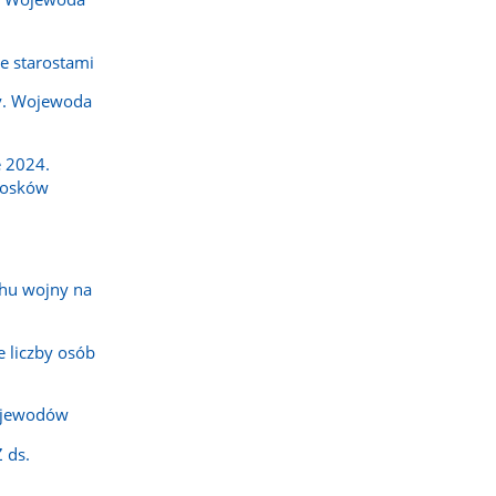
e starostami
y. Wojewoda
 2024.
iosków
hu wojny na
 liczby osób
ojewodów
 ds.