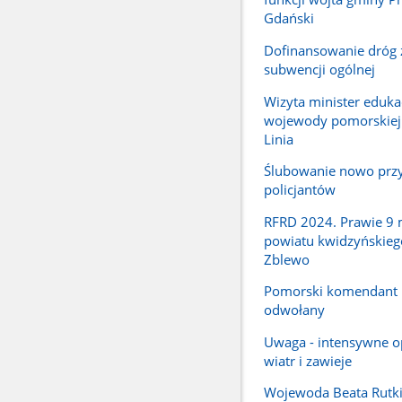
Gdański
Dofinansowanie dróg 
subwencji ogólnej
Wizyta minister edukac
wojewody pomorskiej
Linia
Ślubowanie nowo przy
policjantów
RFRD 2024. Prawie 9 m
powiatu kwidzyńskieg
Zblewo
Pomorski komendant
odwołany
Uwaga - intensywne o
wiatr i zawieje
Wojewoda Beata Rutki