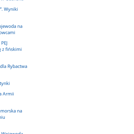
”. Wyniki
ojewoda na
dowcami
 PEJ
 z fińskimi
 dla Rybactwa
tynki
a Armii
omorska na
niu
j. Wojewoda