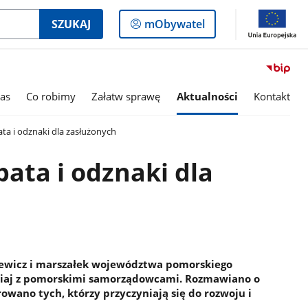
Logowanie
SZUKAJ
mObywatel
do
panelu
as
Co robimy
Załatw sprawę
Aktualności
Kontakt
a i odznaki dla zasłużonych
ata i odznaki dla
wicz i marszałek województwa pomorskiego
zisiaj z pomorskimi samorządowcami. Rozmawiano o
owano tych, którzy przyczyniają się do rozwoju i