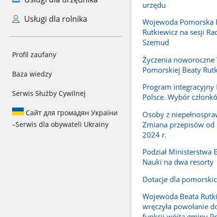
urzędu
Usługi dla rolnika
Wojewoda Pomorska 
Rutkiewicz na sesji R
Szemud
Profil zaufany
Życzenia noworoczne
Pomorskiej Beaty Rutk
Baza wiedzy
Program integracyjn
Serwis Służby Cywilnej
Polsce. Wybór członk
Сайт для громадян України
Osoby z niepełnospra
Zmiana przepisów od 
–
Serwis dla obywateli Ukrainy
2024 r.
Podział Ministerstwa E
Nauki na dwa resorty
Dotacje dla pomorskic
Wojewoda Beata Rutk
wręczyła powołanie do
funkcji wójta gminy P