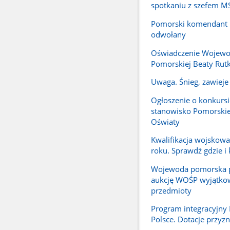
spotkaniu z szefem 
Pomorski komendant P
odwołany
Oświadczenie Wojew
Pomorskiej Beaty Rutk
Uwaga. Śnieg, zawieje 
Ogłoszenie o konkursi
stanowisko Pomorskie
Oświaty
Kwalifikacja wojskow
roku. Sprawdź gdzie i 
Wojewoda pomorska p
aukcję WOŚP wyjątko
przedmioty
Program integracyjn
Polsce. Dotacje przyz