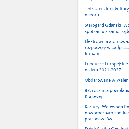
„Infrastruktura kultury
naboru
Starogard Gdański. W
spotkaniu z samorzą
Elektrownia atomowa.
rozpoczęły współpracę
firmami
Fundusze Europejskie
na lata 2021-2027
Obdarowane w Walen
82. rocznica powołani
Krajowej
Kartuzy. Wojewoda P
noworocznym spotka
pracodawców
Dzień Służby Cywilne