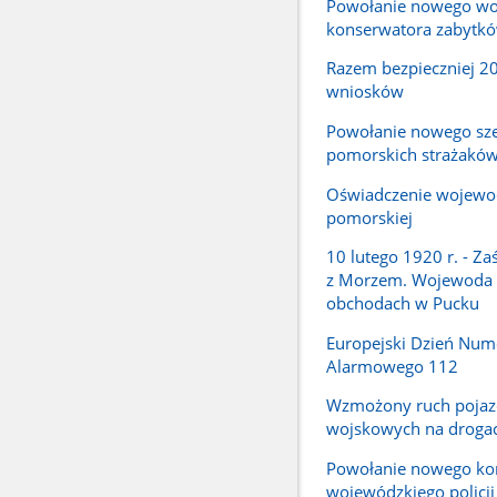
Powołanie nowego wo
konserwatora zabytk
Razem bezpieczniej 2
wniosków
Powołanie nowego sz
pomorskich strażakó
Oświadczenie wojewo
pomorskiej
10 lutego 1920 r. - Za
z Morzem. Wojewoda
obchodach w Pucku
Europejski Dzień Num
Alarmowego 112
Wzmożony ruch poja
wojskowych na droga
Powołanie nowego k
wojewódzkiego policj