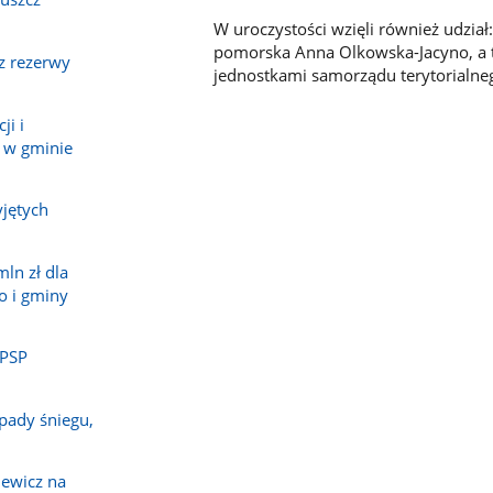
W uroczystości wzięli również udzia
pomorska Anna Olkowska-Jacyno, a t
z rezerwy
jednostkami samorządu terytorialneg
ji i
 w gminie
jętych
ln zł dla
o i gminy
 PSP
pady śniegu,
ewicz na