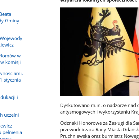
Beata
ady Gminy
 Wojewody
iewicz
y Romów w
ów komisji
wnościami.
1 stycznia
dukacji i
Dyskutowano m.in. o nadzorze nad d
antysmogowych i wykorzystaniu Kr
h uczelni
Odznaki Honorowe za Zasługi dla Sa
iewicz
przewodnicząca Rady Miasta Gdańsk
 pełnienia
Pruchniewska oraz burmistrz Nowego
ruszcz