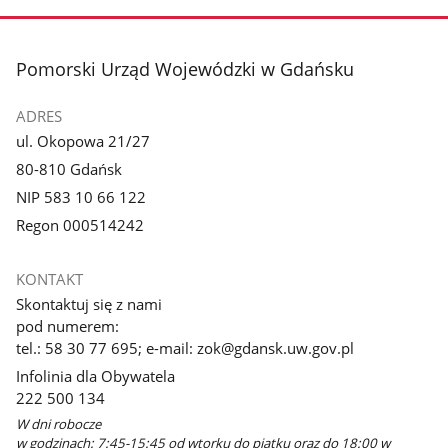
stopka
Pomorski Urząd Wojewódzki w Gdańsku
ADRES
ul. Okopowa 21/27
80-810 Gdańsk
NIP 583 10 66 122
Regon 000514242
KONTAKT
Skontaktuj się z nami
pod numerem:
tel.: 58 30 77 695; e-mail: zok@gdansk.uw.gov.pl
Infolinia dla Obywatela
222 500 134
W dni robocze
w godzinach: 7:45-15:45 od wtorku do piątku oraz do 18:00 w