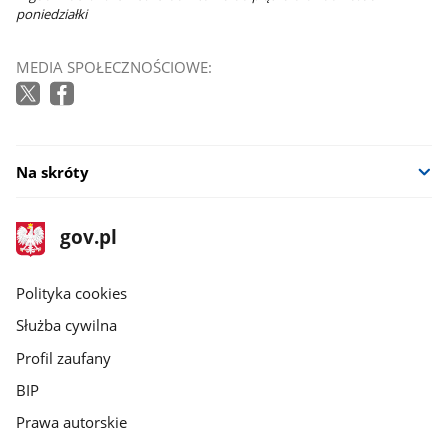
poniedziałki
MEDIA SPOŁECZNOŚCIOWE:
Na skróty
stopka
Strona
gov.pl
gov.pl
główna
gov.pl
Polityka cookies
Służba cywilna
Profil zaufany
BIP
Prawa autorskie