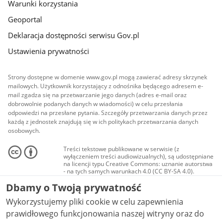
Warunki korzystania
Geoportal
Deklaracja dostępności serwisu Gov.pl
Ustawienia prywatności
Strony dostępne w domenie www.gov.pl mogą zawierać adresy skrzynek
mailowych. Użytkownik korzystający z odnośnika będącego adresem e-
mail zgadza się na przetwarzanie jego danych (adres e-mail oraz
dobrowolnie podanych danych w wiadomości) w celu przesłania
odpowiedzi na przesłane pytania. Szczegóły przetwarzania danych przez
każdą z jednostek znajdują się w ich politykach przetwarzania danych
osobowych.
Treści tekstowe publikowane w serwisie (z
wyłączeniem treści audiowizualnych), są udostępniane
na licencji typu Creative Commons: uznanie autorstwa
- na tych samych warunkach 4.0 (CC BY-SA 4.0).
Materiały audiowizualne, w tym zdjęcia, materiały
Dbamy o Twoją prywatność
audio i wideo, są udostępniane na licencji typu
Creative Commons: uznanie autorstwa użycie
Wykorzystujemy pliki cookie w celu zapewnienia
niekomercyjne - bez utworów zależnych 4.0 (CC BY-
NC-ND 4.0), o ile nie jest to stwierdzone inaczej.
prawidłowego funkcjonowania naszej witryny oraz do