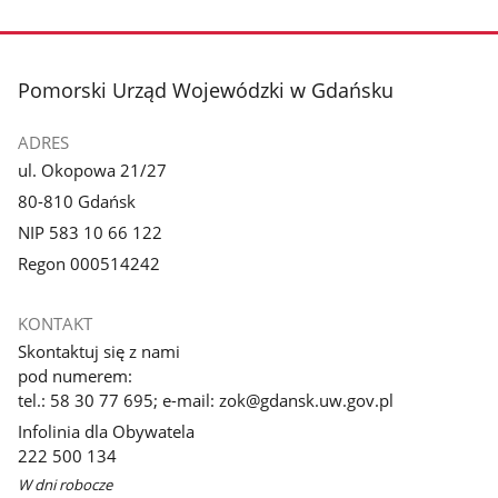
stopka
Pomorski Urząd Wojewódzki w Gdańsku
ADRES
ul. Okopowa 21/27
80-810 Gdańsk
NIP 583 10 66 122
Regon 000514242
KONTAKT
Skontaktuj się z nami
pod numerem:
tel.: 58 30 77 695; e-mail: zok@gdansk.uw.gov.pl
Infolinia dla Obywatela
222 500 134
W dni robocze