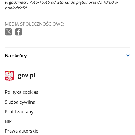
w godzinach: 7:45-15:45 od wtorku do piątku oraz do 18:00 w
poniedziałki
MEDIA SPOŁECZNOŚCIOWE:
Na skróty
stopka
Strona
gov.pl
gov.pl
główna
gov.pl
Polityka cookies
Służba cywilna
Profil zaufany
BIP
Prawa autorskie