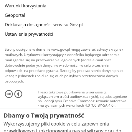
Warunki korzystania
Geoportal
Deklaracja dostępności serwisu Gov.pl
Ustawienia prywatności
Strony dostępne w domenie www.gov.pl mogą zawierać adresy skrzynek
mailowych. Użytkownik korzystający z odnośnika będącego adresem e-
mail zgadza się na przetwarzanie jego danych (adres e-mail oraz
dobrowolnie podanych danych w wiadomości) w celu przesłania
odpowiedzi na przesłane pytania. Szczegóły przetwarzania danych przez
każdą z jednostek znajdują się w ich politykach przetwarzania danych
osobowych.
Treści tekstowe publikowane w serwisie (z
wyłączeniem treści audiowizualnych), są udostępniane
na licencji typu Creative Commons: uznanie autorstwa
- na tych samych warunkach 4.0 (CC BY-SA 4.0).
Materiały audiowizualne, w tym zdjęcia, materiały
Dbamy o Twoją prywatność
audio i wideo, są udostępniane na licencji typu
Creative Commons: uznanie autorstwa użycie
Wykorzystujemy pliki cookie w celu zapewnienia
niekomercyjne - bez utworów zależnych 4.0 (CC BY-
NC-ND 4.0), o ile nie jest to stwierdzone inaczej.
prawidłowego funkcjonowania naszej witryny oraz do