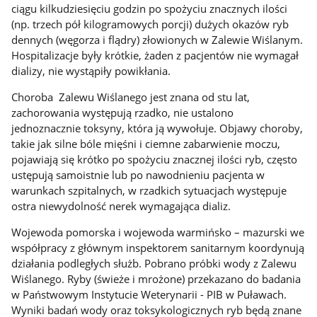
ciągu kilkudziesięciu godzin po spożyciu znacznych ilości
(np. trzech pół kilogramowych porcji) dużych okazów ryb
dennych (węgorza i flądry) złowionych w Zalewie Wiślanym.
Hospitalizacje były krótkie, żaden z pacjentów nie wymagał
dializy, nie wystąpiły powikłania.
Choroba Zalewu Wiślanego jest znana od stu lat,
zachorowania występują rzadko, nie ustalono
jednoznacznie toksyny, która ją wywołuje. Objawy choroby,
takie jak silne bóle mięśni i ciemne zabarwienie moczu,
pojawiają się krótko po spożyciu znacznej ilości ryb, często
ustępują samoistnie lub po nawodnieniu pacjenta w
warunkach szpitalnych, w rzadkich sytuacjach występuje
ostra niewydolność nerek wymagająca dializ.
Wojewoda pomorska i wojewoda warmińsko – mazurski we
współpracy z głównym inspektorem sanitarnym koordynują
działania podległych służb. Pobrano próbki wody z Zalewu
Wiślanego. Ryby (świeże i mrożone) przekazano do badania
w Państwowym Instytucie Weterynarii - PIB w Puławach.
Wyniki badań wody oraz toksykologicznych ryb będą znane