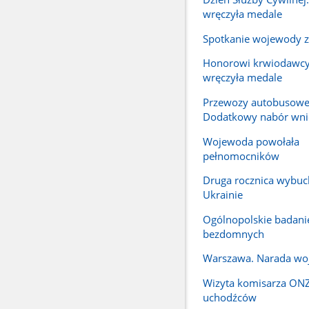
wręczyła medale
Spotkanie wojewody z
Honorowi krwiodawc
wręczyła medale
Przewozy autobusowe
Dodatkowy nabór wn
Wojewoda powołała
pełnomocników
Druga rocznica wybuc
Ukrainie
Ogólnopolskie badanie
bezdomnych
Warszawa. Narada w
Wizyta komisarza ONZ
uchodźców