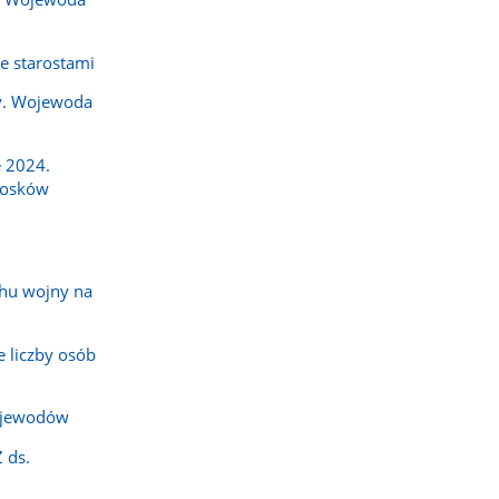
e starostami
y. Wojewoda
 2024.
iosków
hu wojny na
 liczby osób
ojewodów
 ds.