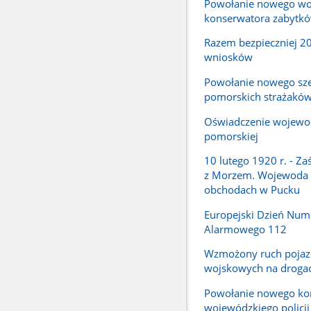
Powołanie nowego wo
konserwatora zabytk
Razem bezpieczniej 2
wniosków
Powołanie nowego sz
pomorskich strażakó
Oświadczenie wojewo
pomorskiej
10 lutego 1920 r. - Za
z Morzem. Wojewoda
obchodach w Pucku
Europejski Dzień Num
Alarmowego 112
Wzmożony ruch poja
wojskowych na droga
Powołanie nowego k
wojewódzkiego policj