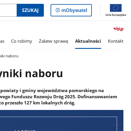
Logowanie
SZUKAJ
mObywatel
do
panelu
as
Co robimy
Załatw sprawę
Aktualności
Kontakt
iki naboru
yniki naboru
ją powiaty i gminy województwa pomorskiego na
owego Funduszu Rozwoju Dróg 2025. Dofinansowaniem
 to przeszło 127 km lokalnych dróg.