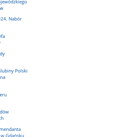
jewódzkiego
ów
024. Nabór
efa
w
dy
ślubiny Polski
 na
eru
zdów
ch
omendanta
i w Gdańsku