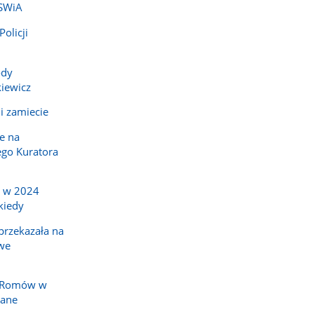
MSWiA
olicji
ody
iewicz
i zamiecie
e na
go Kuratora
a w 2024
kiedy
rzekazała na
we
y Romów w
nane