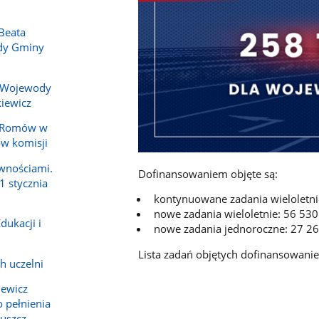
Beata
ady Gminy
 Wojewody
iewicz
y Romów w
ów komisji
wnościami.
Dofinansowaniem objęte są:
1 stycznia
kontynuowane zadania wieloletnie
nowe zadania wieloletnie: 56 530
dukacji i
nowe zadania jednoroczne: 27 26
Lista zadań objętych dofinansowanie
h uczelni
iewicz
 pełnienia
ruszcz