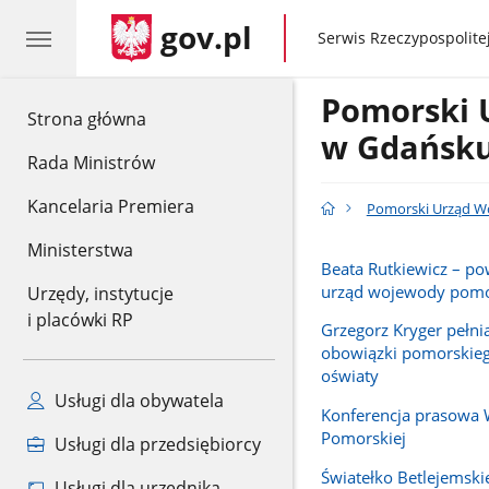
gov.pl
gov.pl
Serwis Rzeczypospolitej
Pomorski 
gov.pl
Strona główna
w Gdańsk
Rada Ministrów
Kancelaria Premiera
Pomorski Urząd W
Ministerstwa
Beata Rutkiewicz – p
urząd wojewody pomo
Urzędy, instytucje
i placówki RP
Grzegorz Kryger pełn
obowiązki pomorskieg
oświaty
Usługi dla obywatela
Konferencja prasowa
Pomorskiej
Usługi dla przedsiębiorcy
Światełko Betlejemski
Usługi dla urzędnika