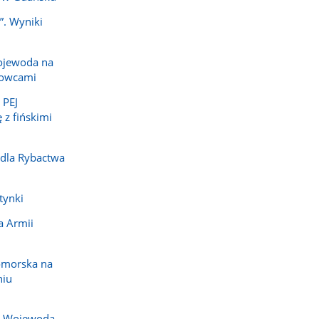
”. Wyniki
ojewoda na
dowcami
 PEJ
 z fińskimi
 dla Rybactwa
tynki
a Armii
omorska na
niu
j. Wojewoda