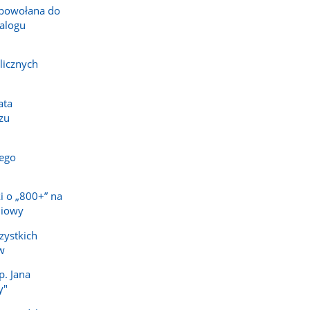
powołana do
alogu
licznych
ata
zu
ego
i o „800+” na
niowy
zystkich
w
p. Jana
y"