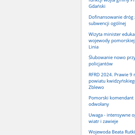
Gdański
Dofinansowanie dróg 
subwencji ogólnej
Wizyta minister edukac
wojewody pomorskiej
Linia
Ślubowanie nowo przy
policjantów
RFRD 2024. Prawie 9 m
powiatu kwidzyńskieg
Zblewo
Pomorski komendant
odwołany
Uwaga - intensywne o
wiatr i zawieje
Wojewoda Beata Rutki