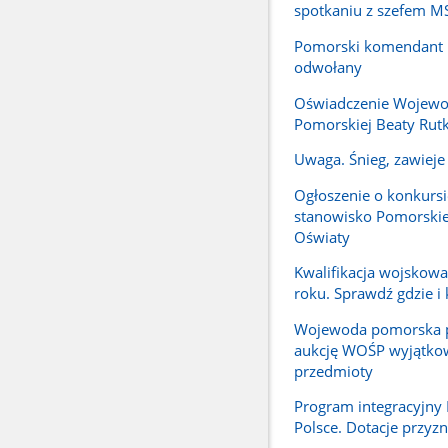
spotkaniu z szefem 
Pomorski komendant P
odwołany
Oświadczenie Wojew
Pomorskiej Beaty Rutk
Uwaga. Śnieg, zawieje 
Ogłoszenie o konkursi
stanowisko Pomorskie
Oświaty
Kwalifikacja wojskow
roku. Sprawdź gdzie i 
Wojewoda pomorska p
aukcję WOŚP wyjątko
przedmioty
Program integracyjn
Polsce. Dotacje przyz