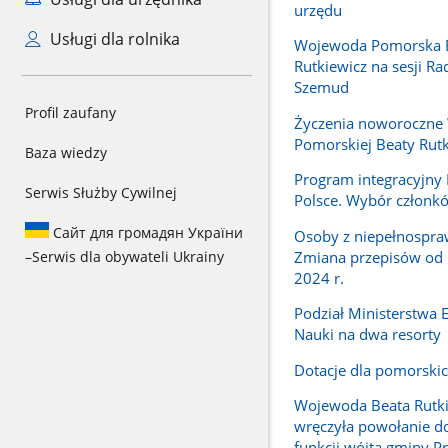
urzędu
Usługi dla rolnika
Wojewoda Pomorska 
Rutkiewicz na sesji R
Szemud
Profil zaufany
Życzenia noworoczne
Pomorskiej Beaty Rutk
Baza wiedzy
Program integracyjn
Serwis Służby Cywilnej
Polsce. Wybór członk
Сайт для громадян України
Osoby z niepełnospra
Zmiana przepisów od 
–
Serwis dla obywateli Ukrainy
2024 r.
Podział Ministerstwa E
Nauki na dwa resorty
Dotacje dla pomorskic
Wojewoda Beata Rutk
wręczyła powołanie do
funkcji wójta gminy P