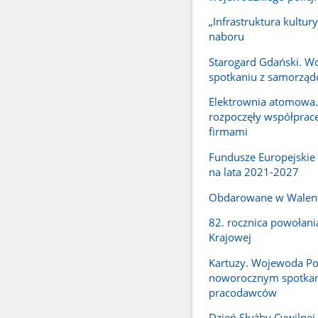
„Infrastruktura kultury
naboru
Starogard Gdański. W
spotkaniu z samorzą
Elektrownia atomowa.
rozpoczęły współpracę
firmami
Fundusze Europejskie
na lata 2021-2027
Obdarowane w Walen
82. rocznica powołani
Krajowej
Kartuzy. Wojewoda P
noworocznym spotka
pracodawców
Dzień Służby Cywilne