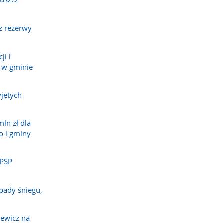
z rezerwy
ji i
 w gminie
jętych
ln zł dla
o i gminy
 PSP
pady śniegu,
ewicz na