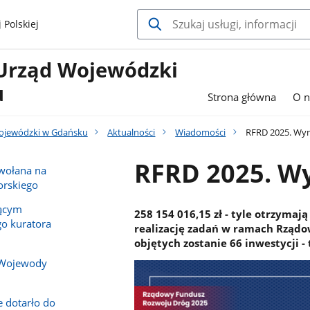
 Polskiej
Urząd Wojewódzki
u
Strona główna
O n
ojewódzki w Gdańsku
Aktualności
Wiadomości
RFRD 2025. Wyn
RFRD 2025. W
owołana na
rskiego
iącym
258 154 016,15 zł - tyle otrzyma
o kuratora
realizację zadań w ramach Rząd
objętych zostanie 66 inwestycji -
 Wojewody
e dotarło do