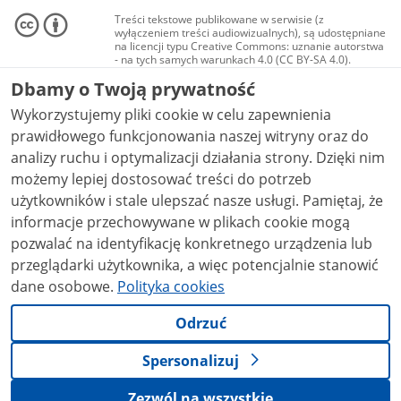
Treści tekstowe publikowane w serwisie (z
wyłączeniem treści audiowizualnych), są udostępniane
na licencji typu Creative Commons: uznanie autorstwa
- na tych samych warunkach 4.0 (CC BY-SA 4.0).
Materiały audiowizualne, w tym zdjęcia, materiały
Dbamy o Twoją prywatność
audio i wideo, są udostępniane na licencji typu
Creative Commons: uznanie autorstwa użycie
Wykorzystujemy pliki cookie w celu zapewnienia
niekomercyjne - bez utworów zależnych 4.0 (CC BY-
NC-ND 4.0), o ile nie jest to stwierdzone inaczej.
prawidłowego funkcjonowania naszej witryny oraz do
analizy ruchu i optymalizacji działania strony. Dzięki nim
możemy lepiej dostosować treści do potrzeb
użytkowników i stale ulepszać nasze usługi. Pamiętaj, że
informacje przechowywane w plikach cookie mogą
pozwalać na identyfikację konkretnego urządzenia lub
przeglądarki użytkownika, a więc potencjalnie stanowić
dane osobowe.
Polityka cookies
Odrzuć
Spersonalizuj
Zezwól na wszystkie