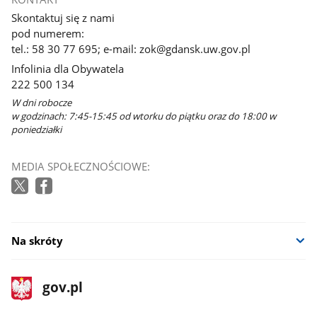
Skontaktuj się z nami
pod numerem:
tel.: 58 30 77 695; e-mail: zok@gdansk.uw.gov.pl
Infolinia dla Obywatela
222 500 134
W dni robocze
w godzinach: 7:45-15:45 od wtorku do piątku oraz do 18:00 w
poniedziałki
MEDIA SPOŁECZNOŚCIOWE:
Na skróty
stopka
Strona
gov.pl
gov.pl
główna