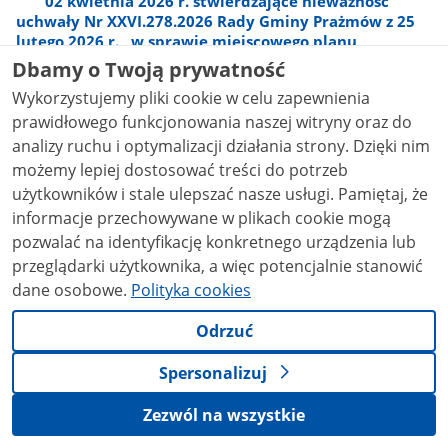
02 kwietnia 2026 r. stwierdzające nieważność
uchwały Nr XXVI.278.2026 Rady Gminy Prażmów z 25
lutego 2026 r. „w sprawie miejscowego planu
zagospodarowania przestrzennego dla wskazanych
Dbamy o Twoją prywatność
działek w miejscowościach Kędzierówka, Gabryelin,
Wykorzystujemy pliki cookie w celu zapewnienia
Wola Wągrodzka, Zadębie, Błonie, Dobrzenica – ETAP I”,
prawidłowego funkcjonowania naszej witryny oraz do
w części dotyczącej ustaleń § 13 ust. 3, w zakresie w
jakim nie odnosi się do terenu oznaczonego symbolem
analizy ruchu i optymalizacji działania strony. Dzięki nim
1WS.
możemy lepiej dostosować treści do potrzeb
WP-I4131752026.pdf
0.23MB
użytkowników i stale ulepszać nasze usługi. Pamiętaj, że
informacje przechowywane w plikach cookie mogą
Rozstrzygnięcie nadzorcze WP-I.4131.76.2026 z dnia
pozwalać na identyfikację konkretnego urządzenia lub
14 kwietnia 2026 r. stwierdzające nieważność
uchwały Nr 134/XIII/2026 Rady Gminy Czernice
przeglądarki użytkownika, a więc potencjalnie stanowić
Borowe z 12 marca 2026 r. „w sprawie uchwalenia
dane osobowe.
Polityka cookies
miejscowego planu zagospodarowania przestrzennego
w części obrębu geodezyjnego Skierki, w gminie
Odrzuć
Czernice Borowe”, w odniesieniu do ustaleń:  § 10 pkt
2 lit. a;  § 10 pkt 2 lit. b;  § 10 pkt 3;  § 18 pkt 5 lit. b
Spersonalizuj
tiret drugie, w zakresie sformułowania: „(…)
gospodarcze (…)”.
Zezwól na wszystkie
WP-I4131762026.pdf
0.25MB