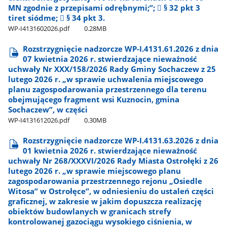
MN zgodnie z przepisami odrębnymi;”;  § 32 pkt 3
tiret siódme;  § 34 pkt 3.
WP-I4131602026.pdf
0.28MB
Rozstrzygnięcie nadzorcze WP-I.4131.61.2026 z dnia
07 kwietnia 2026 r. stwierdzające nieważność
uchwały Nr XXX/158/2026 Rady Gminy Sochaczew z 25
lutego 2026 r. „w sprawie uchwalenia miejscowego
planu zagospodarowania przestrzennego dla terenu
obejmującego fragment wsi Kuznocin, gmina
Sochaczew”, w części
WP-I4131612026.pdf
0.30MB
Rozstrzygnięcie nadzorcze WP-I.4131.63.2026 z dnia
01 kwietnia 2026 r. stwierdzające nieważność
uchwały Nr 268/XXXVI/2026 Rady Miasta Ostrołęki z 26
lutego 2026 r. „w sprawie miejscowego planu
zagospodarowania przestrzennego rejonu „Osiedle
Witosa” w Ostrołęce”, w odniesieniu do ustaleń części
graficznej, w zakresie w jakim dopuszcza realizację
obiektów budowlanych w granicach strefy
kontrolowanej gazociągu wysokiego ciśnienia, w