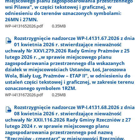
miejscowego planu zagospodarowania przestrzennego
wsi Pilawa”, w części tekstowej i graficznej, w
odniesieniu do terenów oznaczonych symbolami:
26MN i 27MN.
WP-I4131652026.pdf
0.35MB
Rozstrzygnięcie nadzorcze WP-I.4131.67.2026 z dnia
01 kwietnia 2026 r. stwierdzające nieważność
uchwały Nr XXVI.279.2026 Rady Gminy Prażmów z 25
lutego 2026 r. „w sprawie miejscowego planu
zagospodarowania przestrzennego dla wskazanych
działek w miejscowościach Ustanów, Łoś, Jaroszowa
Wola, Biały Ług, Prażmów – ETAP II”, w odniesieniu do
ustaleń części tekstowej i graficznej, w zakresie terenu
oznaczonego symbolem 1RZM.
WP-I4131672026.pdf
0.25MB
Rozstrzygnięcie nadzorcze WP-I.4131.68.2026 z dnia
08 kwietnia 2026 r. stwierdzające nieważność
uchwały Nr XXII.116.2026 Rady Gminy Rzeczniów z 27
lutego 2024 r. w sprawie miejscowego planu
zagospodarowania przestrzennego pod nazwą
”Rzeczniów - cmentarz” w miejscowości Rzeczniów.