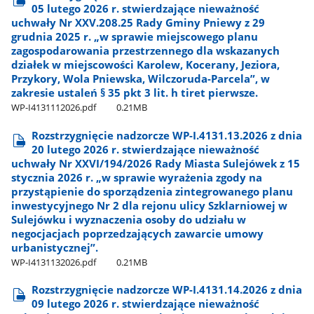
05 lutego 2026 r. stwierdzające nieważność
uchwały Nr XXV.208.25 Rady Gminy Pniewy z 29
grudnia 2025 r. „w sprawie miejscowego planu
zagospodarowania przestrzennego dla wskazanych
działek w miejscowości Karolew, Kocerany, Jeziora,
Przykory, Wola Pniewska, Wilczoruda-Parcela”, w
zakresie ustaleń § 35 pkt 3 lit. h tiret pierwsze.
WP-I4131112026.pdf
0.21MB
Rozstrzygnięcie nadzorcze WP-I.4131.13.2026 z dnia
20 lutego 2026 r. stwierdzające nieważność
uchwały Nr XXVI/194/2026 Rady Miasta Sulejówek z 15
stycznia 2026 r. „w sprawie wyrażenia zgody na
przystąpienie do sporządzenia zintegrowanego planu
inwestycyjnego Nr 2 dla rejonu ulicy Szklarniowej w
Sulejówku i wyznaczenia osoby do udziału w
negocjacjach poprzedzających zawarcie umowy
urbanistycznej”.
WP-I4131132026.pdf
0.21MB
Rozstrzygnięcie nadzorcze WP-I.4131.14.2026 z dnia
09 lutego 2026 r. stwierdzające nieważność