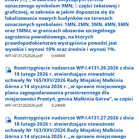
oznaczonego symbolem 9MN;  części tekstowej i
graficznej, w zakresie w jakim dopuszcza się do
lokalizowania nowych budynków na terenach
oznaczonych symbolami: 1MN, 2MN, 3MN, 4MN, 5MN
oraz 1MNU, w granicach obszarów szczególnego
zagrożenia powodziowego, na których
prawdopodobieństwo wystąpienia powodzi jest
wysokie i wynosi 10% oraz średnie i wynosi 1%.
WP-I4131252026.pdf
0.66MB
Rozstrzygnięcie nadzorcze WP-I.4131.26.2026 z dnia
18 lutego 2026 r. stwierdzające nieważność
uchwały Nr 165/XXV/2026 Rady Miejskiej Małkinia
Górna z 14 stycznia 2026 r. „w sprawie miejscowego
planu zagospodarowania przestrzennego dla
miejscowości Prostyń, gmina Małkinia Górna”, w części
WP-I4131262026.pdf
0.24MB
Rozstrzygnięcie nadzorcze WP-I.4131.27.2026 z dnia
18 lutego 2026 r. stwierdzające nieważność
uchwały Nr 163/XXV/2026 Rady Miejskiej Małkinia
Górna z 14 stycznia 2026 r. „w sprawie miejscowego