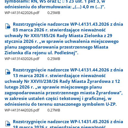
symbolami: RN, WS oraz L;  § 23 ust. 1 pkt 3, w
odniesieniu do sformułowania: „(…) 4,0 m (…)”.
WP-I4131422026.pdf
0.25MB
Rozstrzygnięcie nadzorcze WP-I.4131.43.2026 z dnia
03 marca 2026 r. stwierdzające nieważność
uchwały Nr XXII/185/26 Rady Miasta Zielonka z 29
stycznia 2026 r. „w sprawie uchwalenia miejscowego
planu zagospodarowania przestrzennego Miasta
Zielonka dla rejonu ul. Podleśnej”.
WP-I4131432026.pdf
0.25MB
Rozstrzygnięcie nadzorcze WP-I.4131.44.2026 z dnia
13 marca 2026 r. stwierdzające nieważność
uchwały Nr XXVII/238/26 Rady Miasta Żyrardowa z 12
lutego 2026 r. „w sprawie miejscowego planu
zagospodarowania przestrzennego miasta Żyrardowa”,
w zakresie ustaleń części tekstowej i graficznej, w
odniesieniu do terenu oznaczonego symbolem U-ZP.
WP-I4131442026.pdf
0.27MB
Rozstrzygnięcie nadzorcze WP-I.1431.45.2026 z dnia
18 marca 2026 r. stwierdzające nieważność