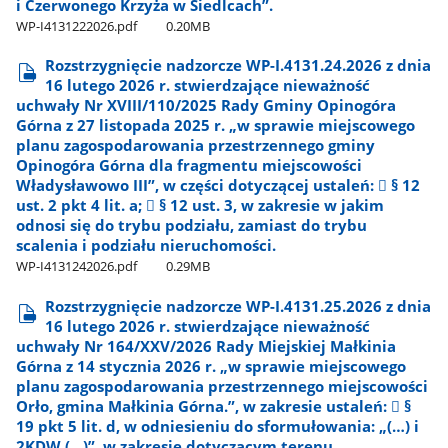
i Czerwonego Krzyża w Siedlcach”.
WP-I4131222026.pdf
0.20MB
Rozstrzygnięcie nadzorcze WP-I.4131.24.2026 z dnia
16 lutego 2026 r. stwierdzające nieważność
uchwały Nr XVIII/110/2025 Rady Gminy Opinogóra
Górna z 27 listopada 2025 r. „w sprawie miejscowego
planu zagospodarowania przestrzennego gminy
Opinogóra Górna dla fragmentu miejscowości
Władysławowo III”, w części dotyczącej ustaleń:  § 12
ust. 2 pkt 4 lit. a;  § 12 ust. 3, w zakresie w jakim
odnosi się do trybu podziału, zamiast do trybu
scalenia i podziału nieruchomości.
WP-I4131242026.pdf
0.29MB
Rozstrzygnięcie nadzorcze WP-I.4131.25.2026 z dnia
16 lutego 2026 r. stwierdzające nieważność
uchwały Nr 164/XXV/2026 Rady Miejskiej Małkinia
Górna z 14 stycznia 2026 r. „w sprawie miejscowego
planu zagospodarowania przestrzennego miejscowości
Orło, gmina Małkinia Górna.”, w zakresie ustaleń:  §
19 pkt 5 lit. d, w odniesieniu do sformułowania: „(…) i
2KDW (…)”, w zakresie dotyczącym terenu