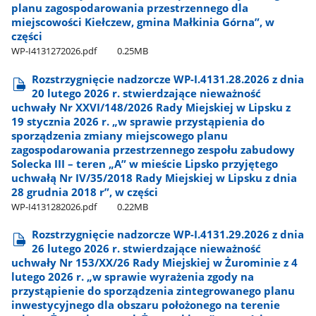
planu zagospodarowania przestrzennego dla
miejscowości Kiełczew, gmina Małkinia Górna”, w
części
WP-I4131272026.pdf
0.25MB
Rozstrzygnięcie nadzorcze WP-I.4131.28.2026 z dnia
20 lutego 2026 r. stwierdzające nieważność
uchwały Nr XXVI/148/2026 Rady Miejskiej w Lipsku z
19 stycznia 2026 r. „w sprawie przystąpienia do
sporządzenia zmiany miejscowego planu
zagospodarowania przestrzennego zespołu zabudowy
Solecka III – teren „A” w mieście Lipsko przyjętego
uchwałą Nr IV/35/2018 Rady Miejskiej w Lipsku z dnia
28 grudnia 2018 r”, w części
WP-I4131282026.pdf
0.22MB
Rozstrzygnięcie nadzorcze WP-I.4131.29.2026 z dnia
26 lutego 2026 r. stwierdzające nieważność
uchwały Nr 153/XX/26 Rady Miejskiej w Żurominie z 4
lutego 2026 r. „w sprawie wyrażenia zgody na
przystąpienie do sporządzenia zintegrowanego planu
inwestycyjnego dla obszaru położonego na terenie