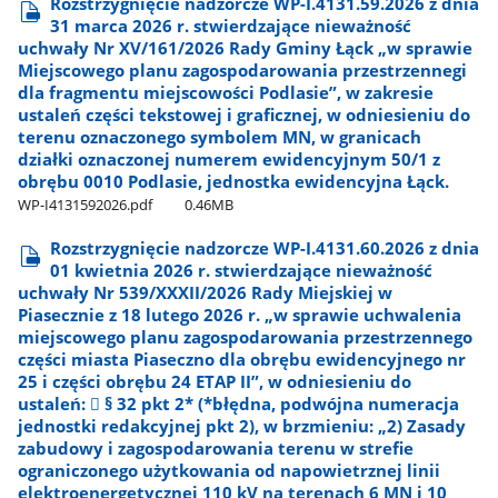
Rozstrzygnięcie nadzorcze WP-I.4131.59.2026 z dnia
31 marca 2026 r. stwierdzające nieważność
uchwały Nr XV/161/2026 Rady Gminy Łąck „w sprawie
Miejscowego planu zagospodarowania przestrzennegi
dla fragmentu miejscowości Podlasie”, w zakresie
ustaleń części tekstowej i graficznej, w odniesieniu do
terenu oznaczonego symbolem MN, w granicach
działki oznaczonej numerem ewidencyjnym 50/1 z
obrębu 0010 Podlasie, jednostka ewidencyjna Łąck.
WP-I4131592026.pdf
0.46MB
Rozstrzygnięcie nadzorcze WP-I.4131.60.2026 z dnia
01 kwietnia 2026 r. stwierdzające nieważność
uchwały Nr 539/XXXII/2026 Rady Miejskiej w
Piasecznie z 18 lutego 2026 r. „w sprawie uchwalenia
miejscowego planu zagospodarowania przestrzennego
części miasta Piaseczno dla obrębu ewidencyjnego nr
25 i części obrębu 24 ETAP II”, w odniesieniu do
ustaleń:  § 32 pkt 2* (*błędna, podwójna numeracja
jednostki redakcyjnej pkt 2), w brzmieniu: „2) Zasady
zabudowy i zagospodarowania terenu w strefie
ograniczonego użytkowania od napowietrznej linii
elektroenergetycznej 110 kV na terenach 6 MN i 10