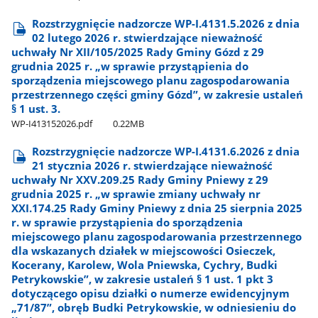
Rozstrzygnięcie nadzorcze WP-I.4131.5.2026 z dnia
02 lutego 2026 r. stwierdzające nieważność
uchwały Nr XII/105/2025 Rady Gminy Gózd z 29
grudnia 2025 r. „w sprawie przystąpienia do
sporządzenia miejscowego planu zagospodarowania
przestrzennego części gminy Gózd”, w zakresie ustaleń
§ 1 ust. 3.
WP-I413152026.pdf
0.22MB
Rozstrzygnięcie nadzorcze WP-I.4131.6.2026 z dnia
21 stycznia 2026 r. stwierdzające nieważność
uchwały Nr XXV.209.25 Rady Gminy Pniewy z 29
grudnia 2025 r. „w sprawie zmiany uchwały nr
XXI.174.25 Rady Gminy Pniewy z dnia 25 sierpnia 2025
r. w sprawie przystąpienia do sporządzenia
miejscowego planu zagospodarowania przestrzennego
dla wskazanych działek w miejscowości Osieczek,
Kocerany, Karolew, Wola Pniewska, Cychry, Budki
Petrykowskie”, w zakresie ustaleń § 1 ust. 1 pkt 3
dotyczącego opisu działki o numerze ewidencyjnym
„71/87”, obręb Budki Petrykowskie, w odniesieniu do