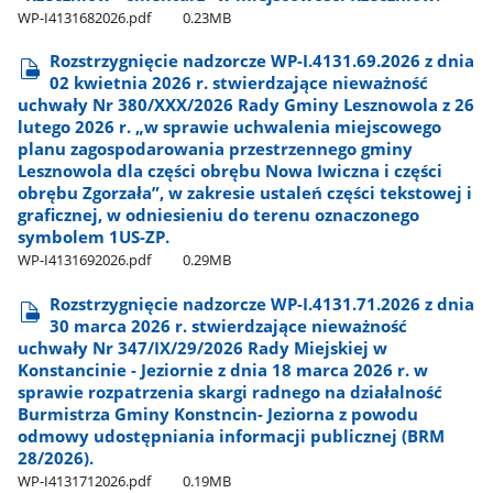
WP-I4131682026.pdf
0.23MB
Rozstrzygnięcie nadzorcze WP-I.4131.69.2026 z dnia
02 kwietnia 2026 r. stwierdzające nieważność
uchwały Nr 380/XXX/2026 Rady Gminy Lesznowola z 26
lutego 2026 r. „w sprawie uchwalenia miejscowego
planu zagospodarowania przestrzennego gminy
Lesznowola dla części obrębu Nowa Iwiczna i części
obrębu Zgorzała”, w zakresie ustaleń części tekstowej i
graficznej, w odniesieniu do terenu oznaczonego
symbolem 1US-ZP.
WP-I4131692026.pdf
0.29MB
Rozstrzygnięcie nadzorcze WP-I.4131.71.2026 z dnia
30 marca 2026 r. stwierdzające nieważność
uchwały Nr 347/IX/29/2026 Rady Miejskiej w
Konstancinie - Jeziornie z dnia 18 marca 2026 r. w
sprawie rozpatrzenia skargi radnego na działalność
Burmistrza Gminy Konstncin- Jeziorna z powodu
odmowy udostępniania informacji publicznej (BRM
28/2026).
WP-I4131712026.pdf
0.19MB