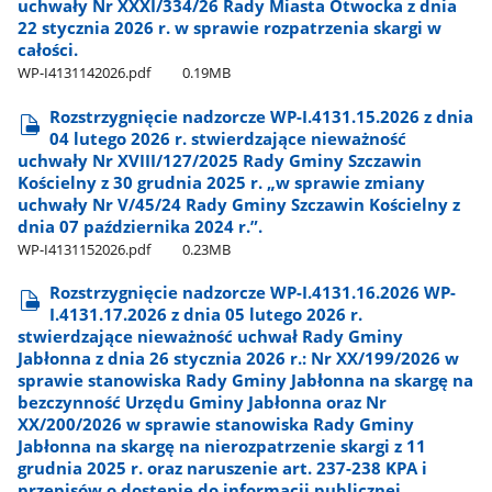
uchwały Nr XXXI/334/26 Rady Miasta Otwocka z dnia
22 stycznia 2026 r. w sprawie rozpatrzenia skargi w
całości.
WP-I4131142026.pdf
0.19MB
Rozstrzygnięcie nadzorcze WP-I.4131.15.2026 z dnia
04 lutego 2026 r. stwierdzające nieważność
uchwały Nr XVIII/127/2025 Rady Gminy Szczawin
Kościelny z 30 grudnia 2025 r. „w sprawie zmiany
uchwały Nr V/45/24 Rady Gminy Szczawin Kościelny z
dnia 07 października 2024 r.”.
WP-I4131152026.pdf
0.23MB
Rozstrzygnięcie nadzorcze WP-I.4131.16.2026 WP-
I.4131.17.2026 z dnia 05 lutego 2026 r.
stwierdzające nieważność uchwał Rady Gminy
Jabłonna z dnia 26 stycznia 2026 r.: Nr XX/199/2026 w
sprawie stanowiska Rady Gminy Jabłonna na skargę na
bezczynność Urzędu Gminy Jabłonna oraz Nr
XX/200/2026 w sprawie stanowiska Rady Gminy
Jabłonna na skargę na nierozpatrzenie skargi z 11
grudnia 2025 r. oraz naruszenie art. 237-238 KPA i
przepisów o dostępie do informacji publicznej.