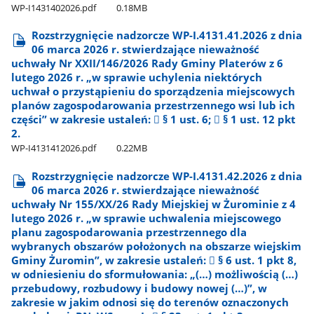
WP-I1431402026.pdf
0.18MB
Rozstrzygnięcie nadzorcze WP-I.4131.41.2026 z dnia
06 marca 2026 r. stwierdzające nieważność
uchwały Nr XXII/146/2026 Rady Gminy Platerów z 6
lutego 2026 r. „w sprawie uchylenia niektórych
uchwał o przystąpieniu do sporządzenia miejscowych
planów zagospodarowania przestrzennego wsi lub ich
części” w zakresie ustaleń:  § 1 ust. 6;  § 1 ust. 12 pkt
2.
WP-I4131412026.pdf
0.22MB
Rozstrzygnięcie nadzorcze WP-I.4131.42.2026 z dnia
06 marca 2026 r. stwierdzające nieważność
uchwały Nr 155/XX/26 Rady Miejskiej w Żurominie z 4
lutego 2026 r. „w sprawie uchwalenia miejscowego
planu zagospodarowania przestrzennego dla
wybranych obszarów położonych na obszarze wiejskim
Gminy Żuromin”, w zakresie ustaleń:  § 6 ust. 1 pkt 8,
w odniesieniu do sformułowania: „(…) możliwością (…)
przebudowy, rozbudowy i budowy nowej (…)”, w
zakresie w jakim odnosi się do terenów oznaczonych