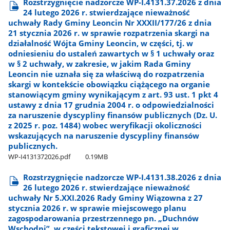
Rozstrzygnięcie nadzorcze WP-I.4131.37.2026 z dnia
24 lutego 2026 r. stwierdzające nieważność
uchwały Rady Gminy Leoncin Nr XXXII/177/26 z dnia
21 stycznia 2026 r. w sprawie rozpatrzenia skargi na
działalność Wójta Gminy Leoncin, w części, tj. w
odniesieniu do ustaleń zawartych w § 1 uchwały oraz
w § 2 uchwały, w zakresie, w jakim Rada Gminy
Leoncin nie uznała się za właściwą do rozpatrzenia
skargi w kontekście obowiązku ciążącego na organie
stanowiącym gminy wynikającym z art. 93 ust. 1 pkt 4
ustawy z dnia 17 grudnia 2004 r. o odpowiedzialności
za naruszenie dyscypliny finansów publicznych (Dz. U.
z 2025 r. poz. 1484) wobec weryfikacji okoliczności
wskazujących na naruszenie dyscypliny finansów
publicznych.
WP-I4131372026.pdf
0.19MB
Rozstrzygnięcie nadzorcze WP-I.4131.38.2026 z dnia
26 lutego 2026 r. stwierdzające nieważność
uchwały Nr 5.XXI.2026 Rady Gminy Wiązowna z 27
stycznia 2026 r. w sprawie miejscowego planu
zagospodarowania przestrzennego pn. „Duchnów
Wschodni”, w części tekstowej i graficznej w