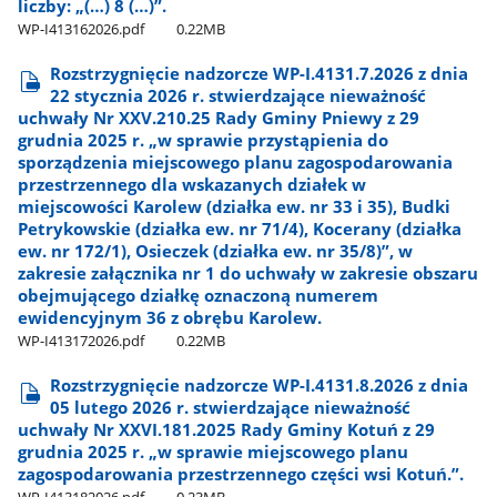
liczby: „(…) 8 (…)”.
WP-I413162026.pdf
0.22MB
Rozstrzygnięcie nadzorcze WP-I.4131.7.2026 z dnia
22 stycznia 2026 r. stwierdzające nieważność
uchwały Nr XXV.210.25 Rady Gminy Pniewy z 29
grudnia 2025 r. „w sprawie przystąpienia do
sporządzenia miejscowego planu zagospodarowania
przestrzennego dla wskazanych działek w
miejscowości Karolew (działka ew. nr 33 i 35), Budki
Petrykowskie (działka ew. nr 71/4), Kocerany (działka
ew. nr 172/1), Osieczek (działka ew. nr 35/8)”, w
zakresie załącznika nr 1 do uchwały w zakresie obszaru
obejmującego działkę oznaczoną numerem
ewidencyjnym 36 z obrębu Karolew.
WP-I413172026.pdf
0.22MB
Rozstrzygnięcie nadzorcze WP-I.4131.8.2026 z dnia
05 lutego 2026 r. stwierdzające nieważność
uchwały Nr XXVI.181.2025 Rady Gminy Kotuń z 29
grudnia 2025 r. „w sprawie miejscowego planu
zagospodarowania przestrzennego części wsi Kotuń.”.
WP-I413182026.pdf
0.23MB