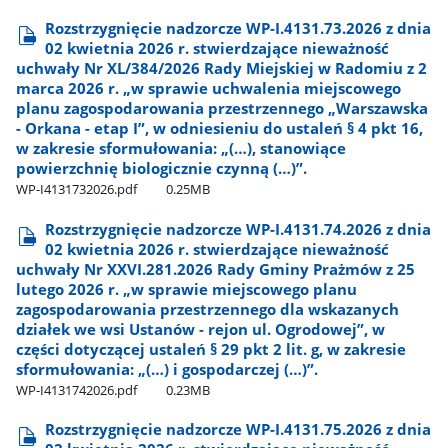
Rozstrzygnięcie nadzorcze WP-I.4131.73.2026 z dnia
02 kwietnia 2026 r. stwierdzające nieważność
uchwały Nr XL/384/2026 Rady Miejskiej w Radomiu z 2
marca 2026 r. „w sprawie uchwalenia miejscowego
planu zagospodarowania przestrzennego „Warszawska
- Orkana - etap I”, w odniesieniu do ustaleń § 4 pkt 16,
w zakresie sformułowania: „(…), stanowiące
powierzchnię biologicznie czynną (…)”.
WP-I4131732026.pdf
0.25MB
Rozstrzygnięcie nadzorcze WP-I.4131.74.2026 z dnia
02 kwietnia 2026 r. stwierdzające nieważność
uchwały Nr XXVI.281.2026 Rady Gminy Prażmów z 25
lutego 2026 r. „w sprawie miejscowego planu
zagospodarowania przestrzennego dla wskazanych
działek we wsi Ustanów - rejon ul. Ogrodowej”, w
części dotyczącej ustaleń § 29 pkt 2 lit. g, w zakresie
sformułowania: „(…) i gospodarczej (…)”.
WP-I4131742026.pdf
0.23MB
Rozstrzygnięcie nadzorcze WP-I.4131.75.2026 z dnia