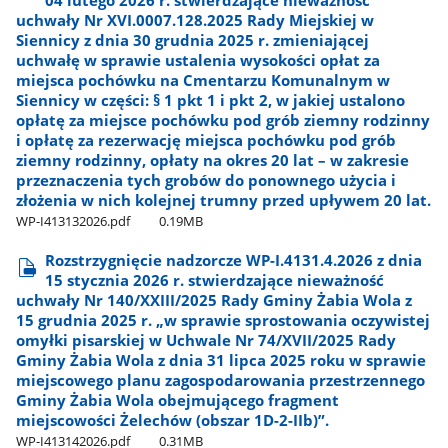
uchwały Nr XVI.0007.128.2025 Rady Miejskiej w
Siennicy z dnia 30 grudnia 2025 r. zmieniającej
uchwałę w sprawie ustalenia wysokości opłat za
miejsca pochówku na Cmentarzu Komunalnym w
Siennicy w części: § 1 pkt 1 i pkt 2, w jakiej ustalono
opłatę za miejsce pochówku pod grób ziemny rodzinny
i opłatę za rezerwację miejsca pochówku pod grób
ziemny rodzinny, opłaty na okres 20 lat – w zakresie
przeznaczenia tych grobów do ponownego użycia i
złożenia w nich kolejnej trumny przed upływem 20 lat.
WP-I413132026.pdf
0.19MB
Rozstrzygnięcie nadzorcze WP-I.4131.4.2026 z dnia
15 stycznia 2026 r. stwierdzające nieważność
uchwały Nr 140/XXIII/2025 Rady Gminy Żabia Wola z
15 grudnia 2025 r. „w sprawie sprostowania oczywistej
omyłki pisarskiej w Uchwale Nr 74/XVII/2025 Rady
Gminy Żabia Wola z dnia 31 lipca 2025 roku w sprawie
miejscowego planu zagospodarowania przestrzennego
Gminy Żabia Wola obejmującego fragment
miejscowości Żelechów (obszar 1D-2-IIb)”.
WP-I413142026.pdf
0.31MB