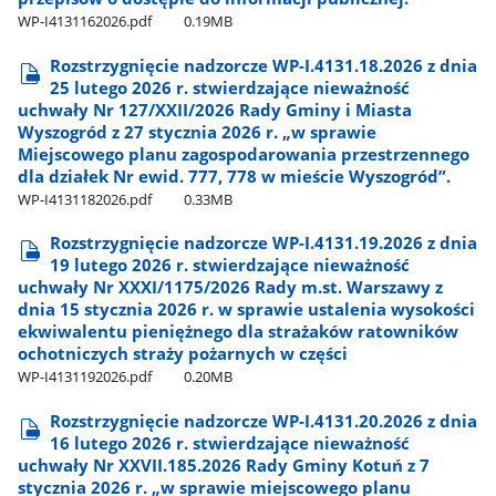
WP-I4131162026.pdf
0.19MB
Rozstrzygnięcie nadzorcze WP-I.4131.18.2026 z dnia
25 lutego 2026 r. stwierdzające nieważność
uchwały Nr 127/XXII/2026 Rady Gminy i Miasta
Wyszogród z 27 stycznia 2026 r. „w sprawie
Miejscowego planu zagospodarowania przestrzennego
dla działek Nr ewid. 777, 778 w mieście Wyszogród”.
WP-I4131182026.pdf
0.33MB
Rozstrzygnięcie nadzorcze WP-I.4131.19.2026 z dnia
19 lutego 2026 r. stwierdzające nieważność
uchwały Nr XXXI/1175/2026 Rady m.st. Warszawy z
dnia 15 stycznia 2026 r. w sprawie ustalenia wysokości
ekwiwalentu pieniężnego dla strażaków ratowników
ochotniczych straży pożarnych w części
WP-I4131192026.pdf
0.20MB
Rozstrzygnięcie nadzorcze WP-I.4131.20.2026 z dnia
16 lutego 2026 r. stwierdzające nieważność
uchwały Nr XXVII.185.2026 Rady Gminy Kotuń z 7
stycznia 2026 r. „w sprawie miejscowego planu