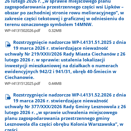
26 lutego 2026 r. „w sprawie miejscowego planu
zagospodarowania przestrzennego części wsi Lipków –
obszar po zachodniej stronie rowu melioracyjnego”, w
zakresie części tekstowej i graficznej w odniesieniu do
terenu oznaczonego symbolem 14MNW.
WP-I4131502026.pdf
0.32MB
Rozstrzygnięcie nadzorcze WP-I.4131.51.2025 z dnia
19 marca 2026 r. stwierdzające nieważność
uchwały Nr 219/XXII/2026 Rady Miasta Ciechanów z 26
lutego 2026 r. w sprawie: ustalenia lokalizacji
inwestycji mieszkaniowej na działkach o numerach
ewidencyjnych 942/2 i 941/31, obręb 40-Śmiecin w
Ciechanowie.
WP-I4131512025.pdf
0.44MB
Rozstrzygnięcie nadzorcze WP-I.4131.52.2026 z dnia
19 marca 2026 r. stwierdzające nieważność
uchwały Nr 377/XXX/2026 Rady Gminy Lesznowola z 26
lutego 2026 r. „w sprawie uchwalenia miejscowego
planu zagospodarowania przestrzennego gminy
Lesznowola dla części obrębu Kolonia Warszawska”, w
części