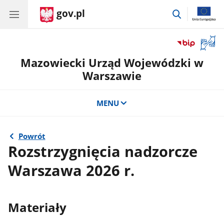
gov.pl
przejdź
do
wyszukiwar
Otwór
okno
Mazowiecki Urząd Wojewódzki w
z
tłuma
Warszawie
języka
migow
MENU
Powrót
Rozstrzygnięcia nadzorcze
Warszawa 2026 r.
Materiały