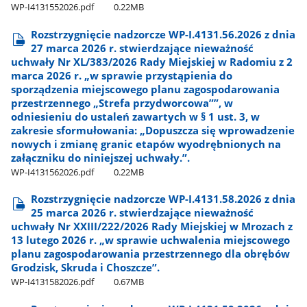
WP-I4131552026.pdf
0.22MB
Rozstrzygnięcie nadzorcze WP-I.4131.56.2026 z dnia
27 marca 2026 r. stwierdzające nieważność
uchwały Nr XL/383/2026 Rady Miejskiej w Radomiu z 2
marca 2026 r. „w sprawie przystąpienia do
sporządzenia miejscowego planu zagospodarowania
przestrzennego „Strefa przydworcowa””, w
odniesieniu do ustaleń zawartych w § 1 ust. 3, w
zakresie sformułowania: „Dopuszcza się wprowadzenie
nowych i zmianę granic etapów wyodrębnionych na
załączniku do niniejszej uchwały.”.
WP-I4131562026.pdf
0.22MB
Rozstrzygnięcie nadzorcze WP-I.4131.58.2026 z dnia
25 marca 2026 r. stwierdzające nieważność
uchwały Nr XXIII/222/2026 Rady Miejskiej w Mrozach z
13 lutego 2026 r. „w sprawie uchwalenia miejscowego
planu zagospodarowania przestrzennego dla obrębów
Grodzisk, Skruda i Choszcze”.
WP-I4131582026.pdf
0.67MB