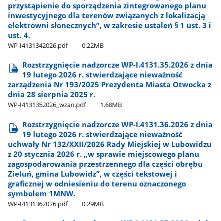
przystąpienie do sporządzenia zintegrowanego planu
inwestycyjnego dla terenów związanych z lokalizacją
elektrowni słonecznych”, w zakresie ustaleń § 1 ust. 3 i
ust. 4.
WP-I4131342026.pdf
0.22MB
Rozstrzygnięcie nadzorcze WP-I.4131.35.2026 z dnia
19 lutego 2026 r. stwierdzające nieważność
zarządzenia Nr 193/2025 Prezydenta Miasta Otwocka z
dnia 28 sierpnia 2025 r.
WP-I4131352026​_wzan.pdf
1.68MB
Rozstrzygnięcie nadzorcze WP-I.4131.36.2026 z dnia
19 lutego 2026 r. stwierdzające nieważność
uchwały Nr 132/XXII/2026 Rady Miejskiej w Lubowidzu
z 20 stycznia 2026 r. „w sprawie miejscowego planu
zagospodarowania przestrzennego dla części obrębu
Zieluń, gmina Lubowidz”, w części tekstowej i
graficznej w odniesieniu do terenu oznaczonego
symbolem 1MNW.
WP-I4131362026.pdf
0.29MB