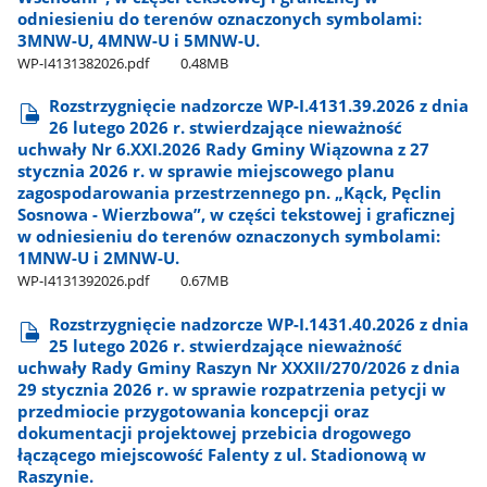
odniesieniu do terenów oznaczonych symbolami:
3MNW-U, 4MNW-U i 5MNW-U.
WP-I4131382026.pdf
0.48MB
Rozstrzygnięcie nadzorcze WP-I.4131.39.2026 z dnia
26 lutego 2026 r. stwierdzające nieważność
uchwały Nr 6.XXI.2026 Rady Gminy Wiązowna z 27
stycznia 2026 r. w sprawie miejscowego planu
zagospodarowania przestrzennego pn. „Kąck, Pęclin
Sosnowa - Wierzbowa”, w części tekstowej i graficznej
w odniesieniu do terenów oznaczonych symbolami:
1MNW-U i 2MNW-U.
WP-I4131392026.pdf
0.67MB
Rozstrzygnięcie nadzorcze WP-I.1431.40.2026 z dnia
25 lutego 2026 r. stwierdzające nieważność
uchwały Rady Gminy Raszyn Nr XXXII/270/2026 z dnia
29 stycznia 2026 r. w sprawie rozpatrzenia petycji w
przedmiocie przygotowania koncepcji oraz
dokumentacji projektowej przebicia drogowego
łączącego miejscowość Falenty z ul. Stadionową w
Raszynie.