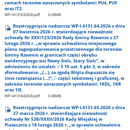
ramach terenów oznaczonych symbolami: PU4, PU5
oraz IT2.
WP-I4131632026.pdf
0.26MB
Rozstrzygnięcie nadzorcze WP-I.4131.64.2026 z dnia
07 kwietnia 2026 r. stwierdzające nieważność
uchwały Nr XXV/123/2026 Rady Gminy Rzewnie z 27
lutego 2026 r. „w sprawie uchwalenia miejscowego
planu zagospodarowania przestrzennego dla terenów
Gminy Rzewnie w granicach części obrębu
ewidencyjnego wsi Nowy Sielc, Stary Sielc”, w
odniesieniu do ustaleń:  § 10 ust. 5 pkt 3, w zakresie
sformułowania: „(…), za zgodą Wójta dopuszcza się
inne rozwiązania (…)”;  części tekstowej i graficznej, w
zakresie terenów oznaczonych symbolami: 1KDL, 1KR
oraz 1IE.
WP-I4131642026.pdf
0.36MB
Rozstrzygnięcie nadzorcze WP-I.4131.65.2026 z dnia
27 marca 2026 r. stwierdzające nieważność
uchwały Nr 538/XXXII/2026 Rady Miejskiej w
Piasecznie z 18 lutego 2026 r. „w sprawie uchwalenia