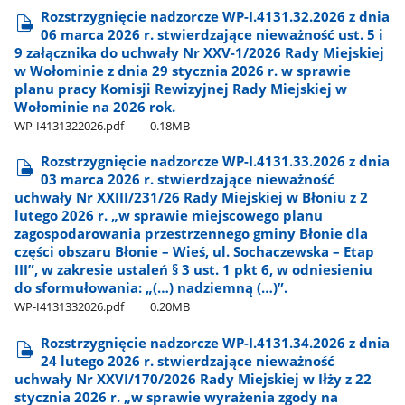
Rozstrzygnięcie nadzorcze WP-I.4131.32.2026 z dnia
06 marca 2026 r. stwierdzające nieważność ust. 5 i
9 załącznika do uchwały Nr XXV-1/2026 Rady Miejskiej
w Wołominie z dnia 29 stycznia 2026 r. w sprawie
planu pracy Komisji Rewizyjnej Rady Miejskiej w
Wołominie na 2026 rok.
WP-I4131322026.pdf
0.18MB
Rozstrzygnięcie nadzorcze WP-I.4131.33.2026 z dnia
03 marca 2026 r. stwierdzające nieważność
uchwały Nr XXIII/231/26 Rady Miejskiej w Błoniu z 2
lutego 2026 r. „w sprawie miejscowego planu
zagospodarowania przestrzennego gminy Błonie dla
części obszaru Błonie – Wieś, ul. Sochaczewska – Etap
III”, w zakresie ustaleń § 3 ust. 1 pkt 6, w odniesieniu
do sformułowania: „(…) nadziemną (…)”.
WP-I4131332026.pdf
0.20MB
Rozstrzygnięcie nadzorcze WP-I.4131.34.2026 z dnia
24 lutego 2026 r. stwierdzające nieważność
uchwały Nr XXVI/170/2026 Rady Miejskiej w Iłży z 22
stycznia 2026 r. „w sprawie wyrażenia zgody na