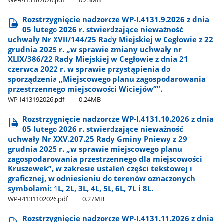
Rozstrzygnięcie nadzorcze WP-I.4131.9.2026 z dnia
05 lutego 2026 r. stwierdzające nieważność
uchwały Nr XVII/144/25 Rady Miejskiej w Cegłowie z 22
grudnia 2025 r. „w sprawie zmiany uchwały nr
XLIX/386/22 Rady Miejskiej w Cegłowie z dnia 21
czerwca 2022 r. w sprawie przystąpienia do
sporządzenia „Miejscowego planu zagospodarowania
przestrzennego miejscowości Wiciejów””.
WP-I413192026.pdf
0.24MB
Rozstrzygnięcie nadzorcze WP-I.4131.10.2026 z dnia
05 lutego 2026 r. stwierdzające nieważność
uchwały Nr XXV.207.25 Rady Gminy Pniewy z 29
grudnia 2025 r. „w sprawie miejscowego planu
zagospodarowania przestrzennego dla miejscowości
Kruszewek”, w zakresie ustaleń części tekstowej i
graficznej, w odniesieniu do terenów oznaczonych
symbolami: 1L, 2L, 3L, 4L, 5L, 6L, 7L i 8L.
WP-I4131102026.pdf
0.27MB
Rozstrzygnięcie nadzorcze WP-I.4131.11.2026 z dnia