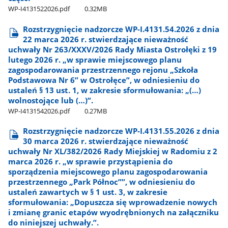
WP-I4131522026.pdf
0.32MB
Rozstrzygnięcie nadzorcze WP-I.4131.54.2026 z dnia
22 marca 2026 r. stwierdzające nieważność
uchwały Nr 263/XXXV/2026 Rady Miasta Ostrołęki z 19
lutego 2026 r. „w sprawie miejscowego planu
zagospodarowania przestrzennego rejonu „Szkoła
Podstawowa Nr 6” w Ostrołęce”, w odniesieniu do
ustaleń § 13 ust. 1, w zakresie sformułowania: „(…)
wolnostojące lub (…)”.
WP-I4131542026.pdf
0.27MB
Rozstrzygnięcie nadzorcze WP-I.4131.55.2026 z dnia
30 marca 2026 r. stwierdzające nieważność
uchwały Nr XL/382/2026 Rady Miejskiej w Radomiu z 2
marca 2026 r. „w sprawie przystąpienia do
sporządzenia miejscowego planu zagospodarowania
przestrzennego „Park Północ””, w odniesieniu do
ustaleń zawartych w § 1 ust. 3, w zakresie
sformułowania: „Dopuszcza się wprowadzenie nowych
i zmianę granic etapów wyodrębnionych na załączniku
do niniejszej uchwały.”.