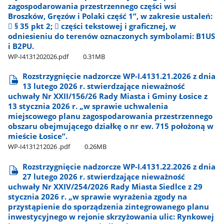
zagospodarowania przestrzennego części wsi
Broszków, Gręzów i Polaki część 1”, w zakresie ustaleń:
 § 35 pkt 2;  części tekstowej i graficznej, w
odniesieniu do terenów oznaczonych symbolami: B1US
i B2PU.
WP-I4131202026.pdf
0.31MB
Rozstrzygnięcie nadzorcze WP-I.4131.21.2026 z dnia
13 lutego 2026 r. stwierdzające nieważność
uchwały Nr XXII/156/26 Rady Miasta i Gminy Łosice z
13 stycznia 2026 r. „w sprawie uchwalenia
miejscowego planu zagospodarowania przestrzennego
obszaru obejmującego działkę o nr ew. 715 położoną w
mieście Łosice”.
WP-I4131212026 .pdf
0.26MB
Rozstrzygnięcie nadzorcze WP-I.4131.22.2026 z dnia
27 lutego 2026 r. stwierdzające nieważność
uchwały Nr XXIV/254/2026 Rady Miasta Siedlce z 29
stycznia 2026 r. „w sprawie wyrażenia zgody na
przystąpienie do sporządzenia zintegrowanego planu
inwestycyjnego w rejonie skrzyżowania ulic: Rynkowej