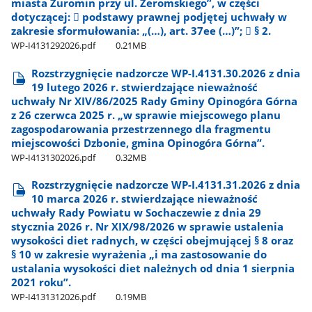
miasta Żuromin przy ul. Żeromskiego”, w części
dotyczącej:  podstawy prawnej podjętej uchwały w
zakresie sformułowania: „(…), art. 37ee (…)”;  § 2.
WP-I4131292026.pdf
0.21MB
Rozstrzygnięcie nadzorcze WP-I.4131.30.2026 z dnia
19 lutego 2026 r. stwierdzające nieważność
uchwały Nr XIV/86/2025 Rady Gminy Opinogóra Górna
z 26 czerwca 2025 r. „w sprawie miejscowego planu
zagospodarowania przestrzennego dla fragmentu
miejscowości Dzbonie, gmina Opinogóra Górna”.
WP-I4131302026.pdf
0.32MB
Rozstrzygnięcie nadzorcze WP-I.4131.31.2026 z dnia
10 marca 2026 r. stwierdzające nieważność
uchwały Rady Powiatu w Sochaczewie z dnia 29
stycznia 2026 r. Nr XIX/98/2026 w sprawie ustalenia
wysokości diet radnych, w części obejmującej § 8 oraz
§ 10 w zakresie wyrażenia „i ma zastosowanie do
ustalania wysokości diet należnych od dnia 1 sierpnia
2021 roku”.
WP-I4131312026.pdf
0.19MB