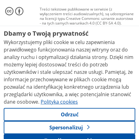
Treści tekstowe publikowane w serwisie (z
wyłączeniem treści audiowizualnych), są udostępniane
na licencji typu Creative Commons: uznanie autorstwa
- na tych samych warunkach 4.0 (CC BY-SA 4.0).
Materiały audiowizualne, w tym zdjęcia, materiały
Dbamy o Twoją prywatność
audio i wideo, są udostępniane na licencji typu
Creative Commons: uznanie autorstwa użycie
Wykorzystujemy pliki cookie w celu zapewnienia
niekomercyjne - bez utworów zależnych 4.0 (CC BY-
NC-ND 4.0), o ile nie jest to stwierdzone inaczej.
prawidłowego funkcjonowania naszej witryny oraz do
analizy ruchu i optymalizacji działania strony. Dzięki nim
możemy lepiej dostosować treści do potrzeb
użytkowników i stale ulepszać nasze usługi. Pamiętaj, że
informacje przechowywane w plikach cookie mogą
pozwalać na identyfikację konkretnego urządzenia lub
przeglądarki użytkownika, a więc potencjalnie stanowić
dane osobowe.
Polityka cookies
Odrzuć
Spersonalizuj