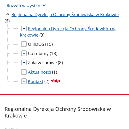
Rozwiń wszystko
liczb
Regionalna Dyrekcja Ochrony Środowiska w Krakowie
pods
(6)
Regionalna Dyrekcja Ochrony Środowiska w
liczba
Krakowie
(3)
podstron
liczba
O RDOŚ
(15)
podstron
liczba
Co robimy
(13)
podstron
liczba
Załatw sprawę
(8)
podstron
liczba
Aktualności
(1)
podstron
liczba
Kontakt
(2)
podstron
stopka
Regionalna Dyrekcja Ochrony Środowiska w
Krakowie