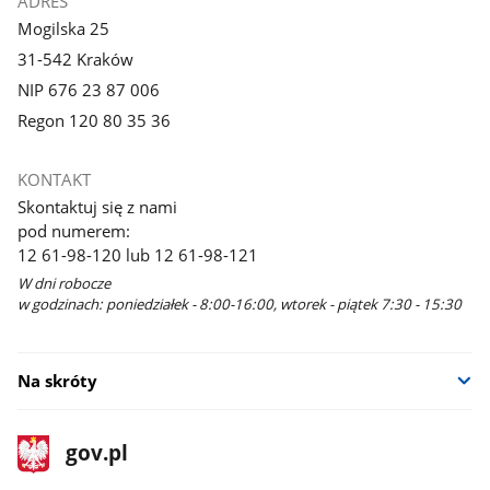
ADRES
Mogilska 25
31-542 Kraków
NIP 676 23 87 006
Regon 120 80 35 36
KONTAKT
Skontaktuj się z nami
pod numerem:
12 61-98-120 lub 12 61-98-121
W dni robocze
w godzinach: poniedziałek - 8:00-16:00, wtorek - piątek 7:30 - 15:30
Na skróty
stopka
Strona
gov.pl
gov.pl
główna