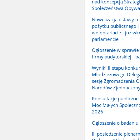
nad koncepcją Strateg
Społeczeństwa Obywat
Nowelizacja ustawy o 
pożytku publicznego i
wolontariacie - już wk
parlamencie
Ogłoszenie w sprawie
firmy audytorskiej - b
Wyniki II etapu konku
Młodzieżowego Delega
sesję Zgromadzenia 
Narodów Zjednoczon
Konsultacje publiczn
Moc Małych Społeczno
2026
Ogłoszenie o badaniu
III posiedzenie plenar