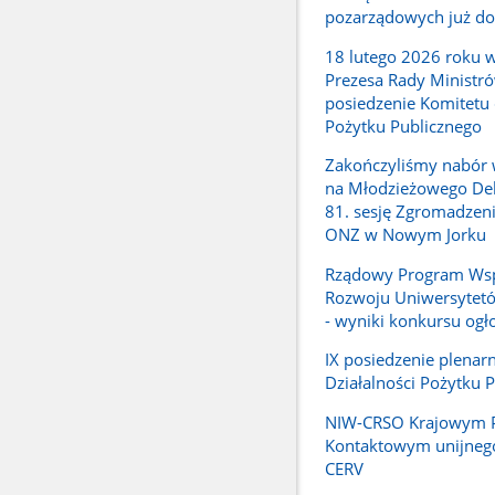
pozarządowych już do
18 lutego 2026 roku w
Prezesa Rady Ministró
posiedzenie Komitetu
Pożytku Publicznego
Zakończyliśmy nabór 
na Młodzieżowego Del
81. sesję Zgromadzen
ONZ w Nowym Jorku
Rządowy Program Wsp
Rozwoju Uniwersytet
- wyniki konkursu ogł
IX posiedzenie plenar
Działalności Pożytku 
NIW-CRSO Krajowym 
Kontaktowym unijneg
CERV