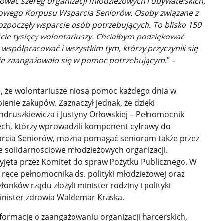
zować szereg organizacji młodzieżowych i obywatelskich,
ciowego Korpusu Wsparcia Seniorów. Osoby związane z
zpoczęły wsparcie osób potrzebujących. To blisko 150
aście tysięcy wolontariuszy. Chciałbym podziękować
współpracować i wszystkim tym, którzy przyczynili się
wnie zaangażowało się w pomoc potrzebującym
.” –
e, że wolontariusze niosą pomoc każdego dnia w
bienie zakupów. Zaznaczył jednak, że dzięki
druszkiewicza i Justyny Orłowskiej – Pełnomocnik
ech, którzy wprowadzili komponent cyfrowy do
rcia Seniorów, można pomagać seniorom także przez
je solidarnościowe młodzieżowych organizacji.
zyjęta przez Komitet do spraw Pożytku Publicznego. W
 ręce pełnomocnika ds. polityki młodzieżowej oraz
onków rządu złożyli minister rodziny i polityki
inister zdrowia Waldemar Kraska.
nformację o zaangażowaniu organizacji harcerskich,