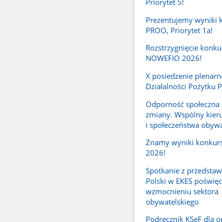
Priorytet 5!
Prezentujemy wyniki 
PROO, Priorytet 1a!
Rozstrzygnięcie konku
NOWEFIO 2026!
X posiedzenie plenarn
Działalności Pożytku 
Odporność społeczna
zmiany. Wspólny kier
i społeczeństwa obywa
Znamy wyniki konkur
2026!
Spotkanie z przedstaw
Polski w EKES poświę
wzmocnieniu sektora
obywatelskiego
Podręcznik KSeF dla or