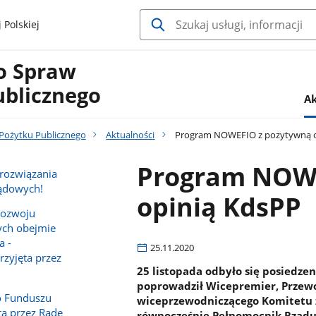
 Polskiej
o Spraw
ublicznego
Ak
Pożytku Publicznego
Aktualności
Program NOWEFIO z pozytywną o
Program NOWE
 rozwiązania
ządowych!
opinią KdsPP
Rozwoju
ych obejmie
a -
25.11.2020
rzyjęta przez
25 listopada odbyło się posiedze
poprowadził Wicepremier, Przewod
o Funduszu
wiceprzewodniczącego Komitetu z
a przez Radę
równocześnie Pełnomocnik Rządu 