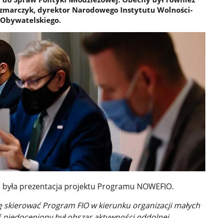
zmarczyk, dyrektor Narodowego Instytutu Wolności-
Obywatelskiego.
 była prezentacja projektu Programu NOWEFIO.
ię skierować Program FIO w kierunku organizacji małych
yś niedoceniony był obszar aktywności oddolnej