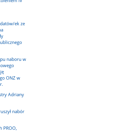
oleniem IV
datów/ek ze
na
dy
Publicznego
apu naboru w
eżowego
ję
ego ONZ w
r.
stry Adriany
ruszył nabór
ch PROO,