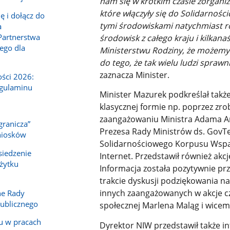
nam się w krótkim czasie zorgani
które włączyły się do Solidarnoś
ę i dołącz do
tymi środowiskami natychmiast ro
a
Partnerstwa
środowisk z całego kraju i kilkan
ego dla
Ministerstwu Rodziny, że możemy 
do tego, że tak wielu ludzi spra
zaznacza Minister.
ści 2026:
egulaminu
Minister Mazurek podkreślał takż
klasycznej formie np. poprzez zro
zaangażowaniu Ministra Adama An
granicza”
Prezesa Rady Ministrów ds. GovT
niosków
Solidarnościowego Korpusu Wspa
siedzenie
Internet. Przedstawił również akc
żytku
Informacja została pozytywnie pr
trakcie dyskusji podziękowania na
innych zaangażowanych w akcje czł
ne Rady
Publicznego
społecznej Marlena Maląg i wicem
u w pracach
Dyrektor NIW przedstawił także i