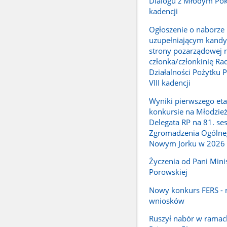
Dialogu z Młodym Pok
kadencji
Ogłoszenie o naborze
uzupełniającym kandy
strony pozarządowej 
członka/członkinię Ra
Działalności Pożytku 
VIII kadencji
Wyniki pierwszego et
konkursie na Młodzi
Delegata RP na 81. ses
Zgromadzenia Ogóln
Nowym Jorku w 2026 
Życzenia od Pani Mini
Porowskiej
Nowy konkurs FERS - 
wniosków
Ruszył nabór w rama