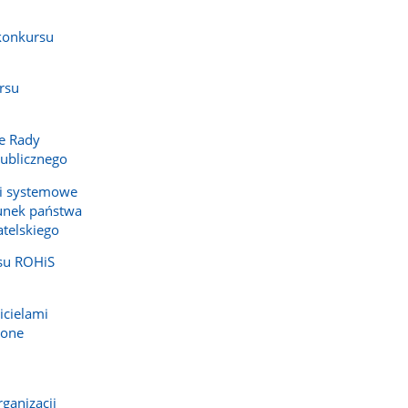
konkursu
rsu
e Rady
Publicznego
 i systemowe
unek państwa
telskiego
su ROHiS
icielami
cone
ganizacji