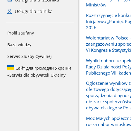
Ministrów!
Usługi dla rolnika
Rozstrzygnięcie konku
Inicjatywa „Pamięć Po
2026
Profil zaufany
Wolontariat w Polsce - 
zaangażowaniu społec
Baza wiedzy
VI Kongresie Statystyki
Serwis Służby Cywilnej
Wyniki naboru uzupeł
Rady Działalności Poż
Сайт для громадян України
Publicznego VIII kaden
–
Serwis dla obywateli Ukrainy
Ogłoszenie wyników z
ofertowego dotyczące
sporządzenia diagnozy
obszarze społeczeńst
obywatelskiego w Pol
Moc Małych Społeczno
rusza nabór wnioskó