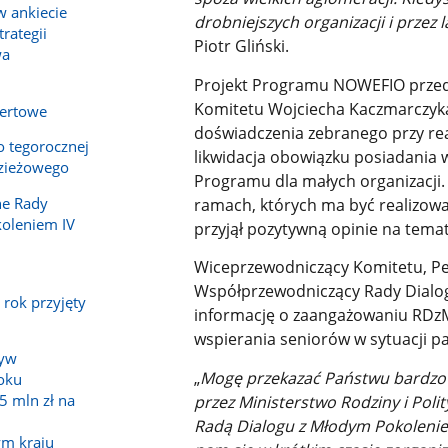
w ankiecie
drobniejszych organizacji i przez
trategii
Piotr Gliński.
wa
Projekt Programu NOWEFIO przeds
Komitetu Wojciecha Kaczmarczyka.
fertowe
doświadczenia zebranego przy real
o tegorocznej
likwidacja obowiązku posiadania 
zieżowego
Programu dla małych organizacji.
ne Rady
ramach, których ma być realizow
oleniem IV
przyjął pozytywną opinie na tem
Wiceprzewodniczący Komitetu, Pe
Współprzewodniczący Rady Dialo
 rok przyjęty
informację o zaangażowaniu RDzMP
wspierania seniorów w sytuacji p
tyw
„
Mogę przekazać Państwu bardzo 
oku
,5 mln zł na
przez Ministerstwo Rodziny i Poli
Radą Dialogu z Młodym Pokolenie
ym kraju