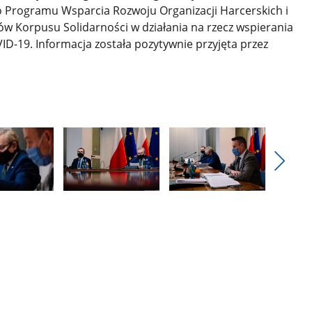
Programu Wsparcia Rozwoju Organizacji Harcerskich i
w Korpusu Solidarności w działania na rzecz wspierania
ID-19. Informacja została pozytywnie przyjęta przez
Pokaż
nestęp
Pokaż
Pokaż
zdjęcia
zdjęcie
zdjęcie
3
4
z
z
galerii.
galerii.