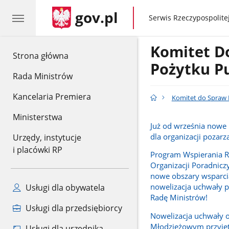
gov.pl
gov.pl
Serwis Rzeczypospolitej
Komitet D
gov.pl
Strona główna
Pożytku P
Rada Ministrów
Kancelaria Premiera
Komitet do Spraw 
Ministerstwa
Już od września nowe
dla organizacji pozar
Urzędy, instytucje
i placówki RP
Program Wspierania 
Organizacji Poradnicz
nowe obszary wsparci
nowelizacja uchwały p
Usługi dla obywatela
Radę Ministrów!
Usługi dla przedsiębiorcy
Nowelizacja uchwały 
Młodzieżowym przyjęt
Usługi dla urzędnika