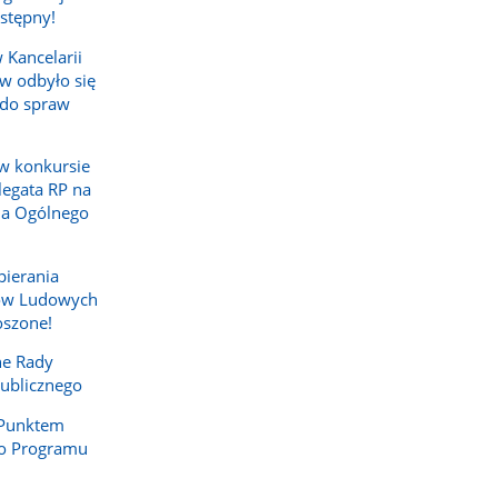
stępny!
 Kancelarii
w odbyło się
 do spraw
w konkursie
egata RP na
ia Ogólnego
ierania
ów Ludowych
oszone!
ne Rady
Publicznego
Punktem
o Programu