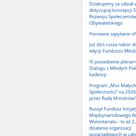
Dziękujemy za udział 
dotyczącej koncepcji S
Rozwoju Społeczeńst
Obywatelskiego
Ponowne zapytanie o
Już dziś rusza nabór d
edycji Funduszu Młod
IV posiedzenie plenar
Dialogu z Młodym Pok
kadencji
Program „Moc Małych
Społeczności” na 2026
przez Radę Ministrów!
Ruszył Fundusz Inicja
Międzynarodowego R
Wolontariatu - to aż 2
działania organizacji
pozarządowych w cał