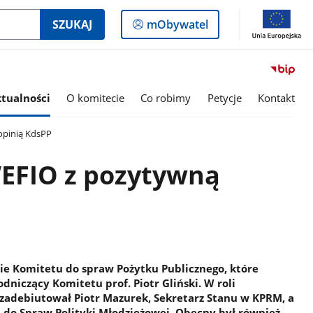
Logowanie
SZUKAJ
mObywatel
do
panelu
tualności
O komitecie
Co robimy
Petycje
Kontakt
pinią KdsPP
FIO z pozytywną
nie Komitetu do spraw Pożytku Publicznego, które
niczący Komitetu prof. Piotr Gliński. W roli
adebiutował Piotr Mazurek, Sekretarz Stanu w KPRM, a
do Spraw Polityki Młodzieżowej. Obecny był również