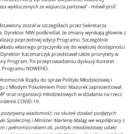
 lata wykluczonych ze wsparcia państwa
” - mówił prof.
tawiony został w szczegółach przez Sekretarza
 Dyrektor NIW podkreślał, że zmiany wynikają głównie z
izacji poprzedniej edycji Programu. Szczególnie
wkładu własnego przyczyniła się do większej dostępności
 Dyrektor Kaczmarczyk przedstawił także priorytety w
any Program. Po przeprowadzeniu dyskusji Komitet
at Programu NOWEFIO.
łnomocnik Rządu do spraw Polityki Młodzieżowej i
gu z Młodym Pokoleniem Piotr Mazurek zaprezentował
 oraz organizacji młodzieżowych w działania na rzecz
andemii COVID-19.
pozytywną wiadomość: na skutek działań podjętych
tyki Społecznej i Minister Marlenę Maląg we współpracy z
m i pełnomocnikiem ds. polityki młodzieżowej udało