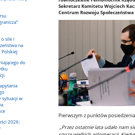
Sekretarz Komitetu Wojciech Kac
Centrum Rozwoju Społeczeństwa 
rsu
granicza”
o sile i
zeństwa na
 Polskiej
niającego do
ytku
cji
apytania
go
 sytuacji w
wa
sce
Pierwszym z punktów posiedzenia
ści 2026:
„
Przez ostatnie lata udało nam s
w
spoza wielkich aglomeracji. Kied