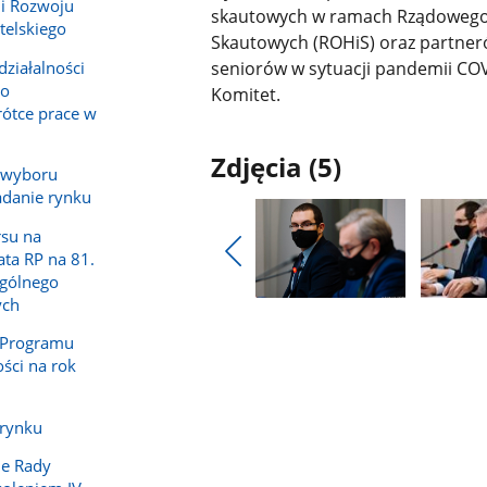
ii Rozwoju
skautowych w ramach Rządowego 
elskiego
Skautowych (ROHiS) oraz partneró
działalności
seniorów w sytuacji pandemii COV
 o
Komitet.
rótce prace w
Zdjęcia (5)
 wyboru
adanie rynku
rsu na
ta RP na 81.
Pokaż
Ogólnego
poprzednie
ych
Pokaż
Pokaż
zdjęcia
zdjęcie
zdjęcie
e Programu
1
2
ści na rok
z
z
galerii.
galerii.
 rynku
ne Rady