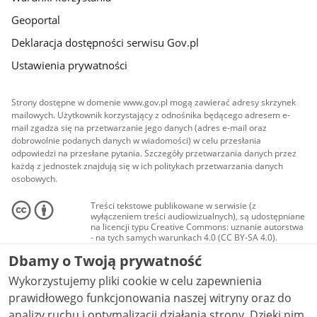
Geoportal
Deklaracja dostępności serwisu Gov.pl
Ustawienia prywatności
Strony dostępne w domenie www.gov.pl mogą zawierać adresy skrzynek
mailowych. Użytkownik korzystający z odnośnika będącego adresem e-
mail zgadza się na przetwarzanie jego danych (adres e-mail oraz
dobrowolnie podanych danych w wiadomości) w celu przesłania
odpowiedzi na przesłane pytania. Szczegóły przetwarzania danych przez
każdą z jednostek znajdują się w ich politykach przetwarzania danych
osobowych.
Treści tekstowe publikowane w serwisie (z
wyłączeniem treści audiowizualnych), są udostępniane
na licencji typu Creative Commons: uznanie autorstwa
- na tych samych warunkach 4.0 (CC BY-SA 4.0).
Materiały audiowizualne, w tym zdjęcia, materiały
Dbamy o Twoją prywatność
audio i wideo, są udostępniane na licencji typu
Creative Commons: uznanie autorstwa użycie
Wykorzystujemy pliki cookie w celu zapewnienia
niekomercyjne - bez utworów zależnych 4.0 (CC BY-
NC-ND 4.0), o ile nie jest to stwierdzone inaczej.
prawidłowego funkcjonowania naszej witryny oraz do
analizy ruchu i optymalizacji działania strony. Dzięki nim