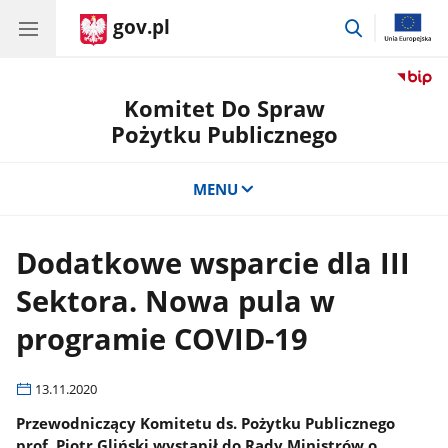
gov.pl
przejdź
do
wyszukiwar
Komitet Do Spraw
Pożytku Publicznego
MENU
Dodatkowe wsparcie dla III
Sektora. Nowa pula w
programie COVID-19
13.11.2020
Przewodniczący Komitetu ds. Pożytku Publicznego
prof. Piotr Gliński wystąpił do Rady Ministrów o