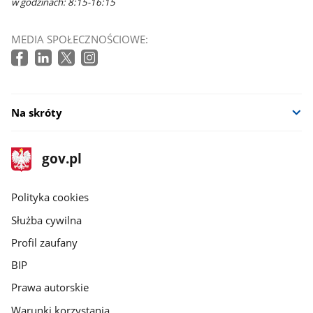
w godzinach: 8:15-16:15
MEDIA SPOŁECZNOŚCIOWE:
Na skróty
stopka
Strona
gov.pl
gov.pl
główna
gov.pl
Polityka cookies
Służba cywilna
Profil zaufany
BIP
Prawa autorskie
Warunki korzystania