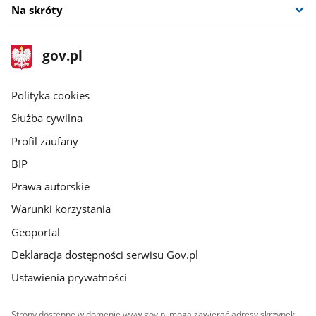
Na skróty
stopka
Strona
gov.pl
gov.pl
główna
gov.pl
Polityka cookies
Służba cywilna
Profil zaufany
BIP
Prawa autorskie
Warunki korzystania
Geoportal
Deklaracja dostępności serwisu Gov.pl
Ustawienia prywatności
Strony dostępne w domenie www.gov.pl mogą zawierać adresy skrzynek