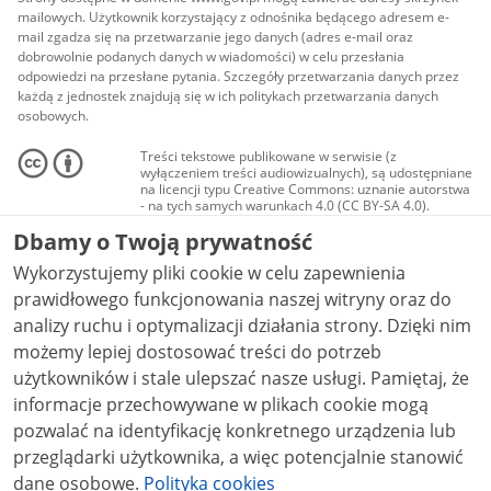
mailowych. Użytkownik korzystający z odnośnika będącego adresem e-
mail zgadza się na przetwarzanie jego danych (adres e-mail oraz
dobrowolnie podanych danych w wiadomości) w celu przesłania
odpowiedzi na przesłane pytania. Szczegóły przetwarzania danych przez
każdą z jednostek znajdują się w ich politykach przetwarzania danych
osobowych.
Treści tekstowe publikowane w serwisie (z
wyłączeniem treści audiowizualnych), są udostępniane
na licencji typu Creative Commons: uznanie autorstwa
- na tych samych warunkach 4.0 (CC BY-SA 4.0).
Materiały audiowizualne, w tym zdjęcia, materiały
Dbamy o Twoją prywatność
audio i wideo, są udostępniane na licencji typu
Creative Commons: uznanie autorstwa użycie
Wykorzystujemy pliki cookie w celu zapewnienia
niekomercyjne - bez utworów zależnych 4.0 (CC BY-
NC-ND 4.0), o ile nie jest to stwierdzone inaczej.
prawidłowego funkcjonowania naszej witryny oraz do
analizy ruchu i optymalizacji działania strony. Dzięki nim
możemy lepiej dostosować treści do potrzeb
użytkowników i stale ulepszać nasze usługi. Pamiętaj, że
informacje przechowywane w plikach cookie mogą
pozwalać na identyfikację konkretnego urządzenia lub
przeglądarki użytkownika, a więc potencjalnie stanowić
dane osobowe.
Polityka cookies