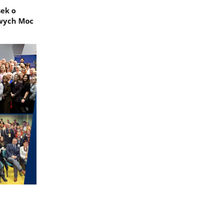
ek o
owych Moc