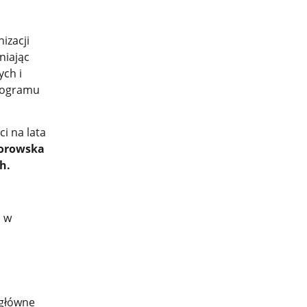
izacji
niając
ych i
programu
i na lata
Porowska
h.
h w
 główne