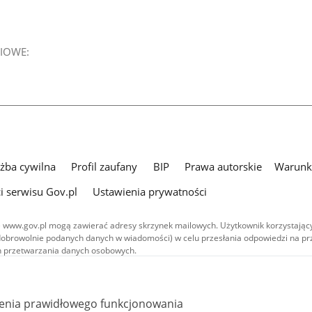
IOWE:
użba cywilna
Profil zaufany
BIP
Prawa autorskie
Warunki
i serwisu Gov.pl
Ustawienia prywatności
 www.gov.pl mogą zawierać adresy skrzynek mailowych. Użytkownik korzystający
dobrowolnie podanych danych w wiadomości) w celu przesłania odpowiedzi na prz
ach przetwarzania danych osobowych.
we publikowane w serwisie (z wyłączeniem treści audiowizualnych), są
 na licencji typu Creative Commons: uznanie autorstwa - na tych samych
 (CC BY-SA 4.0). Materiały audiowizualne, w tym zdjęcia, materiały audio i wideo
ienia prawidłowego funkcjonowania
ane na licencji typu Creative Commons: uznanie autorstwa użycie niekomercyjne 