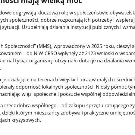
zności mają wielką moc
dowe odgrywają kluczową rolę w społeczeństwie obywatelsk
lnych społeczności, dobrze rozpoznają ich potrzeby i wspiera
 sytuacji. Uzupełniają działania instytucji publicznych i wzm
 Społeczności” (MMS), wprowadzony w 2025 roku, cieszył s
owaniem – do NIW-CRSO wpłynęły aż 2123 wnioski o wsparc
emal tysiąc organizacji otrzymało dotacje
na działania wz
.
je działające na terenach wiejskich oraz w małych i średnic
ierały odporność lokalnych społeczności. Niosły pomoc tym
macniając więzi społeczne i poczucie wspólnej odpowiedzialn
na rzecz dobra wspólnego – od zakupu sprzętu ratującego ży
y, dzięki którym mieszkańcy zdobywali praktyczne umiejętnoś
jach kryzysowych.