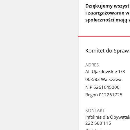
Dziękujemy wszystk
i zaangażowanie w 
społeczności mają 
stopka
Komitet do Spraw 
ADRES
Al. Ujazdowskie 1/3
00-583 Warszawa
NIP 5261645000
Regon 012261725
KONTAKT
Infolinia dla Obywatel
222 500 115