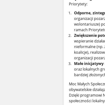
Priorytety:
Odporne, zinteg
organizacji pozar
wolontariusze) p
ramach Priorytet
Zwiększenie pote
wspieranie działa
nieformalne (np. 
koalicje), realiz
organizacji poza
Małe inicjatywy
oraz lokalnych gr
bardziej złożonyc
Moc Małych Społecz
obywatelskie działaj
Dzięki programowi N
społeczności lokalny