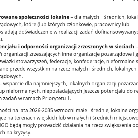
rowane społeczności lokalne
– dla małych i średnich, loka
ządowych, które (lub których członkowie, pracownicy lub
osiadają doświadczenie w realizacji zadań dofinansowywany
u.
ncjału i odporności organizacji zrzeszonych w sieciach
–
ń organizacji zrzeszających inne organizacje pozarządowe i 
związki stowarzyszeń, federacje, konfederacje, nieformalne si
owane przede wszystkim na rzecz małych i średnich, lokalnych
rządowych.
– wsparcie dla najmniejszych, lokalnych organizacji pozarz
up nieformalnych, nieposiadających jeszcze potencjału do rea
h zadań w ramach Priorytetu 1.
ności na lata 2026-2035 wzmocni
małe i średnie, lokalne org
ące na terenach wiejskich lub w małych i średnich miejscowo
GO będą mogły prowadzić działania na rzecz zwiększenia o
ch na kryzysy.