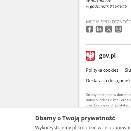
W dni robocze
w godzinach: 8:15-16:15
MEDIA SPOŁECZNOŚC
stopka
Strona
gov.pl
gov.pl
główna
gov.pl
Polityka cookies
Sł
Deklaracja dostępnośc
Strony dostępne w domenie
danych (adres e-mail oraz 
znajdują się w ich polityk
Treści teksto
Dbamy o Twoją prywatność
udostępniane
warunkach 4.0
Wykorzystujemy pliki cookie w celu zapewn
są udostępni