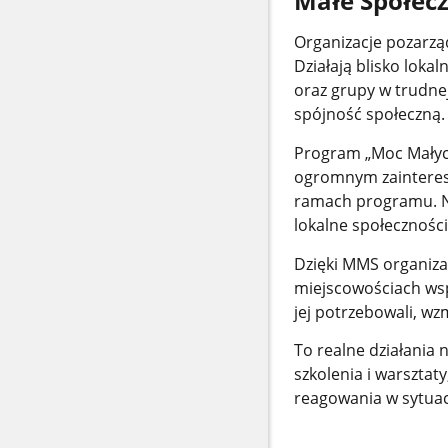
Małe Społec
Organizacje pozarzą
Działają blisko loka
oraz grupy w trudnej
spójność społeczną.
Program „Moc Małych
ogromnym zainteres
ramach programu. Ni
lokalne społeczności
Dzięki MMS organizac
miejscowościach wsp
jej potrzebowali, wz
To realne działania 
szkolenia i warsztat
reagowania w sytuac