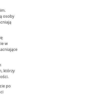
im.
ją osoby
acniają
ię
ie w
macniające
h
, którzy
ości.
cie po
ci