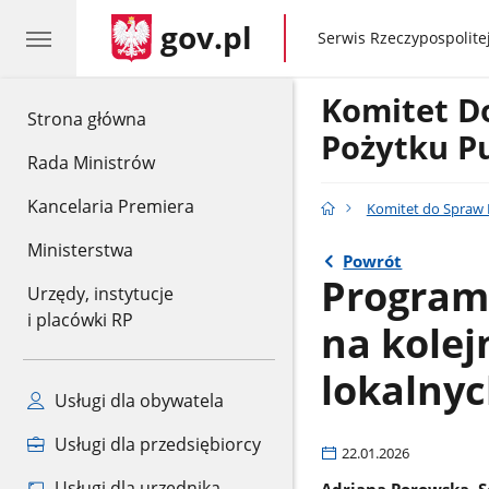
gov.pl
gov.pl
Serwis Rzeczypospolitej
Komitet D
gov.pl
Strona główna
Pożytku P
Rada Ministrów
Kancelaria Premiera
Komitet do Spraw 
Ministerstwa
Powrót
Program
Urzędy, instytucje
i placówki RP
na kolej
lokalnyc
Usługi dla obywatela
Usługi dla przedsiębiorcy
22.01.2026
Usługi dla urzędnika