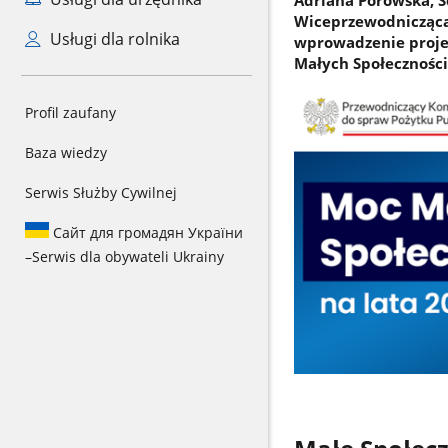
Adriana Porowska, S
Wiceprzewodnicząca
Usługi dla rolnika
wprowadzenie proje
Małych Społeczności
Profil zaufany
Baza wiedzy
Serwis Służby Cywilnej
Сайт для громадян України
–
Serwis dla obywateli Ukrainy