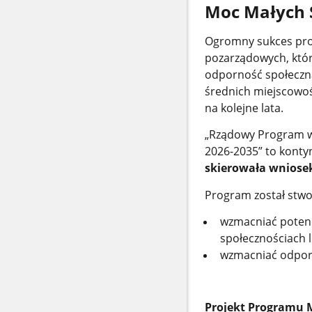
Moc Małych S
Ogromny sukces prog
pozarządowych, które
odporność społeczną
średnich miejscowoś
na kolejne lata.
„Rządowy Program ws
2026-2035” to konty
skierowała wniosek
Program został stwo
wzmacniać potencj
społecznościach l
wzmacniać odporn
Projekt Programu M