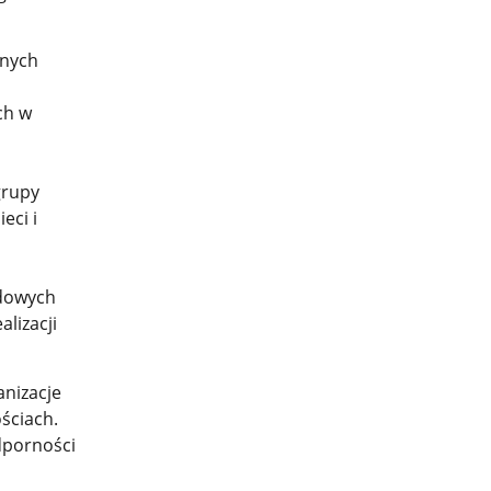
lnych
ch w
grupy
eci i
ądowych
lizacji
anizacje
ściach.
dporności