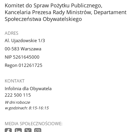
stopka
Komitet do Spraw Pożytku Publicznego,
Kancelaria Prezesa Rady Ministrów, Departament
Społeczeństwa Obywatelskiego
ADRES
Al. Ujazdowskie 1/3
00-583 Warszawa
NIP 5261645000
Regon 012261725
KONTAKT
Infolinia dla Obywatela
222 500 115
W dni robocze
w godzinach: 8:15-16:15
MEDIA SPOŁECZNOŚCIOWE: