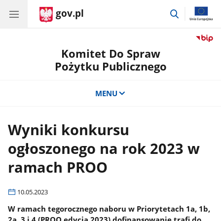
gov.pl
przejdź
do
wyszukiwar
Komitet Do Spraw
Pożytku Publicznego
MENU
Wyniki konkursu
ogłoszonego na rok 2023 w
ramach PROO
10.05.2023
W ramach tegorocznego naboru w Priorytetach 1a, 1b,
2a, 3 i 4 (PROO edycja 2023) dofinansowanie trafi do