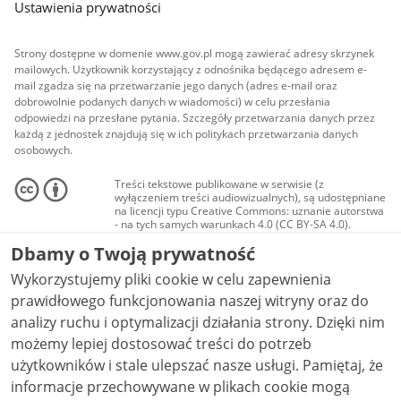
Ustawienia prywatności
Strony dostępne w domenie www.gov.pl mogą zawierać adresy skrzynek
mailowych. Użytkownik korzystający z odnośnika będącego adresem e-
mail zgadza się na przetwarzanie jego danych (adres e-mail oraz
dobrowolnie podanych danych w wiadomości) w celu przesłania
odpowiedzi na przesłane pytania. Szczegóły przetwarzania danych przez
każdą z jednostek znajdują się w ich politykach przetwarzania danych
osobowych.
Treści tekstowe publikowane w serwisie (z
wyłączeniem treści audiowizualnych), są udostępniane
na licencji typu Creative Commons: uznanie autorstwa
- na tych samych warunkach 4.0 (CC BY-SA 4.0).
Materiały audiowizualne, w tym zdjęcia, materiały
Dbamy o Twoją prywatność
audio i wideo, są udostępniane na licencji typu
Creative Commons: uznanie autorstwa użycie
Wykorzystujemy pliki cookie w celu zapewnienia
niekomercyjne - bez utworów zależnych 4.0 (CC BY-
NC-ND 4.0), o ile nie jest to stwierdzone inaczej.
prawidłowego funkcjonowania naszej witryny oraz do
analizy ruchu i optymalizacji działania strony. Dzięki nim
możemy lepiej dostosować treści do potrzeb
użytkowników i stale ulepszać nasze usługi. Pamiętaj, że
informacje przechowywane w plikach cookie mogą