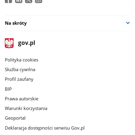
Na skróty
stopka
Strona
gov.pl
gov.pl
główna
gov.pl
Polityka cookies
Służba cywilna
Profil zaufany
BIP
Prawa autorskie
Warunki korzystania
Geoportal
Deklaracja dostępności serwisu Gov.pl