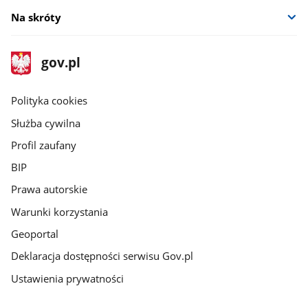
Na skróty
stopka
Strona
gov.pl
gov.pl
główna
gov.pl
Polityka cookies
Służba cywilna
Profil zaufany
BIP
Prawa autorskie
Warunki korzystania
Geoportal
Deklaracja dostępności serwisu Gov.pl
Ustawienia prywatności