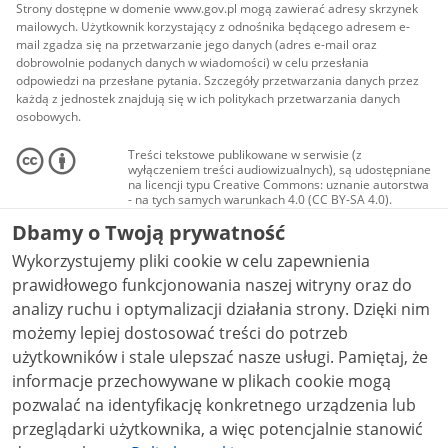
Strony dostępne w domenie www.gov.pl mogą zawierać adresy skrzynek
mailowych. Użytkownik korzystający z odnośnika będącego adresem e-
mail zgadza się na przetwarzanie jego danych (adres e-mail oraz
dobrowolnie podanych danych w wiadomości) w celu przesłania
odpowiedzi na przesłane pytania. Szczegóły przetwarzania danych przez
każdą z jednostek znajdują się w ich politykach przetwarzania danych
osobowych.
Treści tekstowe publikowane w serwisie (z
wyłączeniem treści audiowizualnych), są udostępniane
na licencji typu Creative Commons: uznanie autorstwa
- na tych samych warunkach 4.0 (CC BY-SA 4.0).
Materiały audiowizualne, w tym zdjęcia, materiały
Dbamy o Twoją prywatność
audio i wideo, są udostępniane na licencji typu
Creative Commons: uznanie autorstwa użycie
Wykorzystujemy pliki cookie w celu zapewnienia
niekomercyjne - bez utworów zależnych 4.0 (CC BY-
NC-ND 4.0), o ile nie jest to stwierdzone inaczej.
prawidłowego funkcjonowania naszej witryny oraz do
analizy ruchu i optymalizacji działania strony. Dzięki nim
możemy lepiej dostosować treści do potrzeb
użytkowników i stale ulepszać nasze usługi. Pamiętaj, że
informacje przechowywane w plikach cookie mogą
pozwalać na identyfikację konkretnego urządzenia lub
przeglądarki użytkownika, a więc potencjalnie stanowić