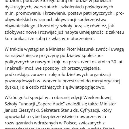
ludziom, podczas którego biorą oni udział w panelach
dyskusyjnych, warsztatach i szkoleniach poświęconych
m.in. promowaniu i krzewieniu postaw patriotycznych i pro-
obywatelskich w ramach aktywizacji społeczeństwa
obywatelskiego. Uczestnicy szkoły uczą się również, jak
zdobywać nowe i rozwijać już nabyte umiejętności z zakresu
komunikacji ze sobą i z własnym otoczeniem.
W trakcie wystąpienia Minister Piotr Mazurek zwrócił uwagę
na najważniejsze przyczyny podziałów społeczno-
politycznych w naszym kraju na przestrzeni ostatnich 30 lat
i nakreślił możliwe sposoby ich przezwyciężenia,
podkreślając zarazem rolę młodzieżowych organizacji
pozarządowych w tworzeniu przestrzeni do merytorycznej
dyskusji dla osób różniących się światopoglądowo.
Wśród gości specjalnych obecnej edycji Weekendowej
Szkoły Fundacji „Sapere Aude” znaleźli się także Minister
Janusz Cieszyński, Sekretarz Stanu ds. Cyfryzacji, który
opowiadał o cyberbezpieczeństwie i nowoczesnych
rozwiązaniach wdrażanych w Polsce, związanych z