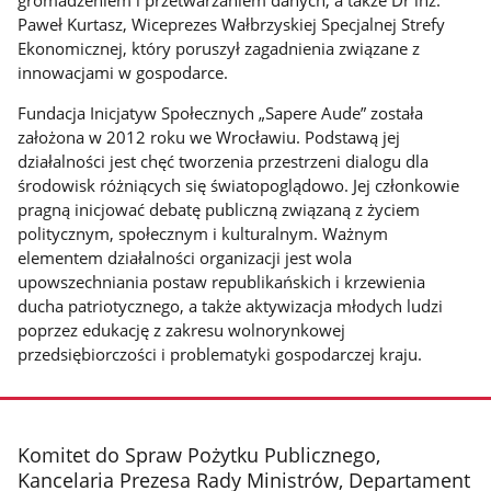
gromadzeniem i przetwarzaniem danych, a także Dr inż.
Paweł Kurtasz, Wiceprezes Wałbrzyskiej Specjalnej Strefy
Ekonomicznej, który poruszył zagadnienia związane z
innowacjami w gospodarce.
Fundacja Inicjatyw Społecznych „Sapere Aude” została
założona w 2012 roku we Wrocławiu. Podstawą jej
działalności jest chęć tworzenia przestrzeni dialogu dla
środowisk różniących się światopoglądowo. Jej członkowie
pragną inicjować debatę publiczną związaną z życiem
politycznym, społecznym i kulturalnym. Ważnym
elementem działalności organizacji jest wola
upowszechniania postaw republikańskich i krzewienia
ducha patriotycznego, a także aktywizacja młodych ludzi
poprzez edukację z zakresu wolnorynkowej
przedsiębiorczości i problematyki gospodarczej kraju.
stopka
Komitet do Spraw Pożytku Publicznego,
Kancelaria Prezesa Rady Ministrów, Departament