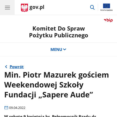
gov.pl
przejdź
do
wyszukiwar
Komitet Do Spraw
Pożytku Publicznego
MENU
Powrót
Min. Piotr Mazurek gościem
Weekendowej Szkoły
Fundacji „Sapere Aude”
09.04.2022
W sobotę 9 kwietnia br. Pełnomocnik Rządu ds.