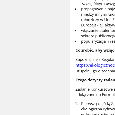
szczególnym uwzgl
propagowanie najw
między innymi taki
młodzieży w Unii 
Europejskiej, akty
włączanie utalento
sektora publiczneg
popularyzacja i re
Co zrobić, aby wziąć
Zapoznaj się z Regula
https://ekologiczno
uzupełnij go o zadani
Czego dotyczy zada
Zadanie Konkursowe sk
i dołączane do Formu
Pierwszą częścią Z
ekologiczna cyfrow
w Twojej społeczno