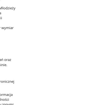
Młodzieży
a
ii
ny wymiar
ań oraz
inie.
ronicznej
formacja
lności
y innymi