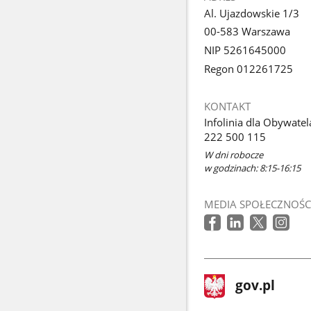
Al. Ujazdowskie 1/3
00-583 Warszawa
NIP 5261645000
Regon 012261725
KONTAKT
Infolinia dla Obywatel
222 500 115
W dni robocze
w godzinach: 8:15-16:15
MEDIA SPOŁECZNOŚC
stopka
Strona
gov.pl
gov.pl
główna