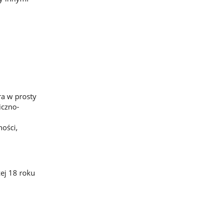
ra w prosty
iczno-
ności,
ej 18 roku