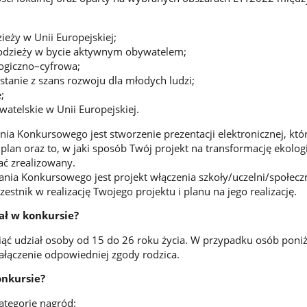
eży w Unii Europejskiej;
dzieży w bycie aktywnym obywatelem;
ogiczno–cyfrowa;
stanie z szans rozwoju dla młodych ludzi;
;
atelskie w Unii Europejskiej.
nia Konkursowego jest stworzenie prezentacji elektronicznej, któ
plan oraz to, w jaki sposób Twój projekt na transformację ekolog
ć zrealizowany.
dania Konkursowego jest projekt włączenia szkoły/uczelni/społecz
zestnik w realizację Twojego projektu i planu na jego realizację.
ał w konkursie?
ć udział osoby od 15 do 26 roku życia. W przypadku osób poniż
ałączenie odpowiedniej zgody rodzica.
onkursie?
ategorie nagród: