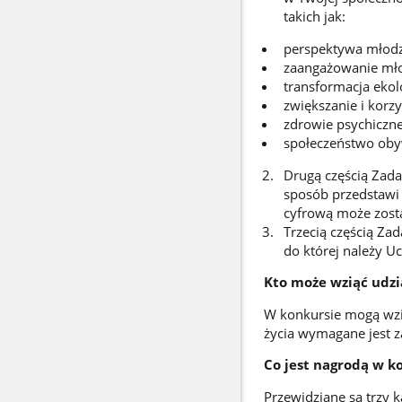
takich jak:
perspektywa młodzi
zaangażowanie mło
transformacja ekol
zwiększanie i korzy
zdrowie psychiczne
społeczeństwo obyw
Drugą częścią Zada
sposób przedstawi 
cyfrową może zosta
Trzecią częścią Za
do której należy Uc
Kto może wziąć udzi
W konkursie mogą wzią
życia wymagane jest z
Co jest nagrodą w k
Przewidziane są trzy k