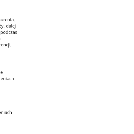
aureata,
y, dalej
 podczas
a
encji,
ie
leniach
eniach