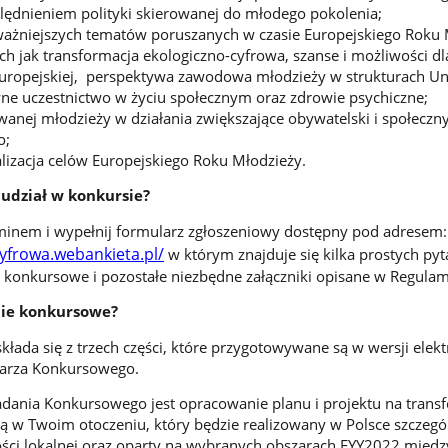
ędnieniem polityki skierowanej do młodego pokolenia;
ażniejszych tematów poruszanych w czasie Europejskiego Roku 
ch jak transformacja ekologiczno-cyfrowa, szanse i możliwości dl
Europejskiej, perspektywa zawodowa młodzieży w strukturach Un
wne uczestnictwo w życiu społecznym oraz zdrowie psychiczne;
wanej młodzieży w działania zwiększające obywatelski i społecz
o;
alizacja celów Europejskiego Roku Młodzieży.
 udział w konkursie?
minem i wypełnij formularz zgłoszeniowy dostępny pod adresem:
cyfrowa.webankieta.pl/
w którym znajduje się kilka prostych pyt
a konkursowe i pozostałe niezbędne załączniki opisane w Regulam
nie konkursowe?
łada się z trzech części, które przygotowywane są w wersji elekt
larza Konkursowego.
adania Konkursowego jest opracowanie planu i projektu na trans
ą w Twoim otoczeniu, który będzie realizowany w Polsce szczegó
ści lokalnej oraz oparty na wybranych obszarach EYY2022 międz