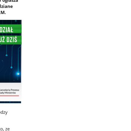
 ogłasza
dziane
RM.
edzy
o, ze