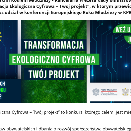
skim Rokiem Młodzieży - Kancelaria Prezesa Rady Ministrów
cja Ekologiczna Cyfrowa – Twój projekt”, w którym przewi
raz udział w konferencji Europejskiego Roku Młodzieży w KP
iczna Cyfrowa – Twój projekt” to konkurs, którego celem jest mi
aw obywatelskich i dbania o rozwój społeczeństwa obywatelskieg