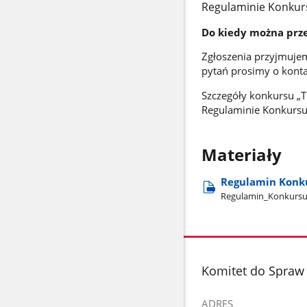
Regulaminie Konkur
Do kiedy można prze
Zgłoszenia przyjmujem
pytań prosimy o konta
Szczegóły konkursu „T
Regulaminie Konkursu
Materiały
Regulamin Konku
Regulamin​_Konkursu​
stopka
Komitet do Spraw 
ADRES