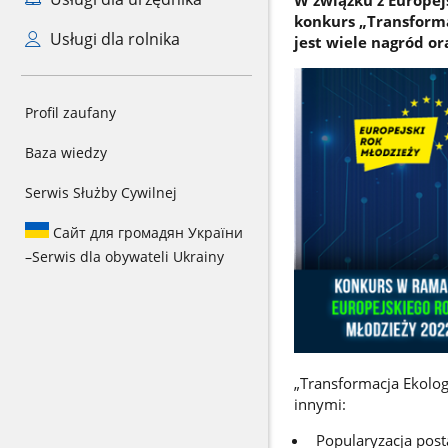
W związku z Europej
konkurs „Transforma
Usługi dla rolnika
jest wiele nagród o
Profil zaufany
Baza wiedzy
Serwis Służby Cywilnej
Сайт для громадян України
–
Serwis dla obywateli Ukrainy
„Transformacja Ekolog
innymi:
Popularyzacja post