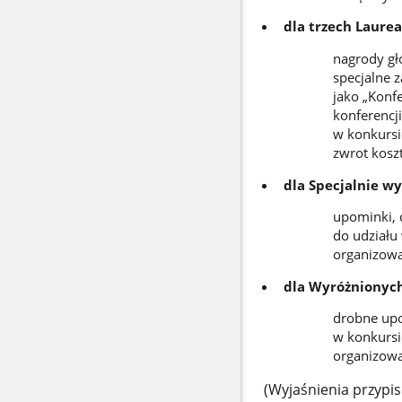
dla trzech Laure
nagrody głó
specjalne 
jako „Konf
konferencj
w konkursi
zwrot kosz
dla Specjalnie w
upominki, 
do udziału 
organizowa
dla Wyróżnionych
drobne upo
w konkursie
organizowa
(Wyjaśnienia przypis