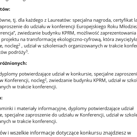
atów:
wne, tj. dla każdego z Laureatów: specjalna nagroda, certyfikat l
zaproszenie do udziału w konferencji Europejskiego Roku Młodzież
erencja”, zwiedzanie budynku KPRM, możliwość zaprezentowania
i projektu na transformację ekologiczno-cyfrową, która zwyciężył
2
e, nocleg
, udział w szkoleniach organizowanych w trakcie konfer
3
tów podróży
.
yróżnionych:
dyplomy potwierdzające udział w konkursie, specjalne zaproszen
2
w Konferencji, nocleg
, zwiedzanie budynku KPRM, udział w szko
nych w trakcie konferencji.
:
minki i materiały informacyjne, dyplomy potwierdzające udział
, specjalne zaproszenie do udziału w Konferencji, udział w szkol
nych w trakcie konferencji.
ów i wszelkie informacje dotyczące konkursu znajdziesz w