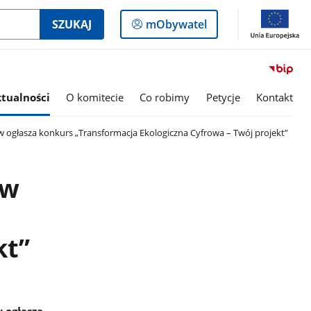
Logowanie
SZUKAJ
mObywatel
do
panelu
tualności
O komitecie
Co robimy
Petycje
Kontakt
w ogłasza konkurs „Transformacja Ekologiczna Cyfrowa – Twój projekt”
ów
kt”