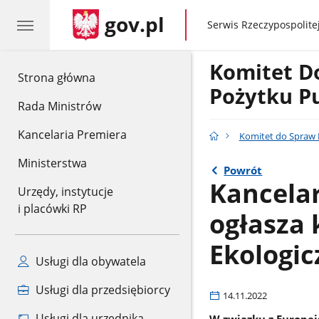
gov.pl
gov.pl
Serwis Rzeczypospolitej
Komitet D
gov.pl
Strona główna
Pożytku P
Rada Ministrów
Kancelaria Premiera
Komitet do Spraw 
Ministerstwa
Powrót
Kancelar
Urzędy, instytucje
i placówki RP
ogłasza
Ekologic
Usługi dla obywatela
Usługi dla przedsiębiorcy
14.11.2022
Usługi dla urzędnika