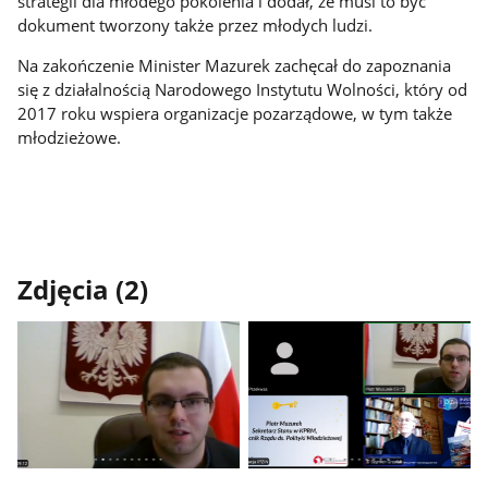
strategii dla młodego pokolenia i dodał, że musi to być
dokument tworzony także przez młodych ludzi.
Na zakończenie Minister Mazurek zachęcał do zapoznania
się z działalnością Narodowego Instytutu Wolności, który od
2017 roku wspiera organizacje pozarządowe, w tym także
młodzieżowe.
Zdjęcia (2)
Pokaż
Pokaż