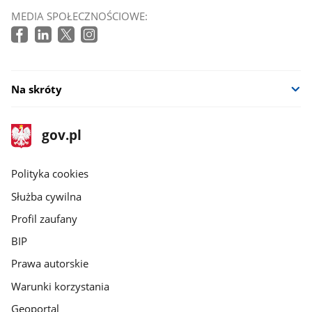
MEDIA SPOŁECZNOŚCIOWE:
Na skróty
stopka
Strona
gov.pl
gov.pl
główna
gov.pl
Polityka cookies
Służba cywilna
Profil zaufany
BIP
Prawa autorskie
Warunki korzystania
Geoportal