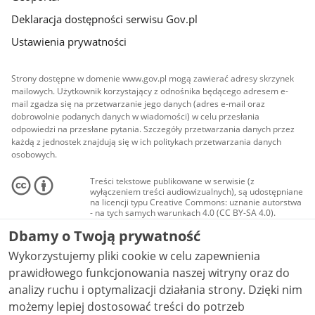
Deklaracja dostępności serwisu Gov.pl
Ustawienia prywatności
Strony dostępne w domenie www.gov.pl mogą zawierać adresy skrzynek
mailowych. Użytkownik korzystający z odnośnika będącego adresem e-
mail zgadza się na przetwarzanie jego danych (adres e-mail oraz
dobrowolnie podanych danych w wiadomości) w celu przesłania
odpowiedzi na przesłane pytania. Szczegóły przetwarzania danych przez
każdą z jednostek znajdują się w ich politykach przetwarzania danych
osobowych.
Treści tekstowe publikowane w serwisie (z
wyłączeniem treści audiowizualnych), są udostępniane
na licencji typu Creative Commons: uznanie autorstwa
- na tych samych warunkach 4.0 (CC BY-SA 4.0).
Materiały audiowizualne, w tym zdjęcia, materiały
Dbamy o Twoją prywatność
audio i wideo, są udostępniane na licencji typu
Creative Commons: uznanie autorstwa użycie
Wykorzystujemy pliki cookie w celu zapewnienia
niekomercyjne - bez utworów zależnych 4.0 (CC BY-
NC-ND 4.0), o ile nie jest to stwierdzone inaczej.
prawidłowego funkcjonowania naszej witryny oraz do
analizy ruchu i optymalizacji działania strony. Dzięki nim
możemy lepiej dostosować treści do potrzeb