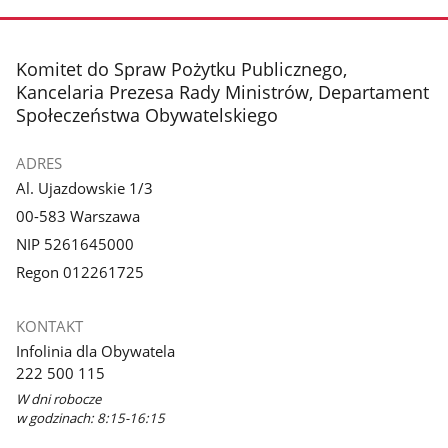
zdjęcie
zdjęcie
1
2
z
z
stopka
Komitet do Spraw Pożytku Publicznego,
galerii.
galerii.
Kancelaria Prezesa Rady Ministrów, Departament
Społeczeństwa Obywatelskiego
ADRES
Al. Ujazdowskie 1/3
00-583 Warszawa
NIP 5261645000
Regon 012261725
KONTAKT
Infolinia dla Obywatela
222 500 115
W dni robocze
w godzinach: 8:15-16:15