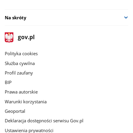
Na skróty
stopka
Strona
gov.pl
gov.pl
główna
gov.pl
Polityka cookies
Służba cywilna
Profil zaufany
BIP
Prawa autorskie
Warunki korzystania
Geoportal
Deklaracja dostępności serwisu Gov.pl
Ustawienia prywatności