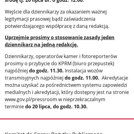
środę tj. 20 lipca br. o godz. 12:00.
Wejście dla dziennikarzy za okazaniem ważnej
legitymacji prasowej bądź zaświadczenia
potwierdzającego współpracę z daną redakcją.
Uprzejmie prosimy o stosowanie zasady jeden
dziennikarz na jedną redakcję.
Dziennikarzy, operatorów kamer i fotoreporterów
prosimy o przybycie do KPRM (biuro przepustek)
najpóźniej
do godz. 11.30.
Instalacja wozów
transmisyjnych najpóźniej
do godz. 11.00.
Akredytacje
można uzyskać za pośrednictwem systemu zapowiedzi
medialnych i akredytacji, który dostępny jest na stronie
www.gov.pl/pressroom w nieprzekraczalnym
terminie
do 20 lipca, do godz. 10.30.
stopka