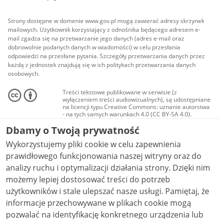
Strony dostępne w domenie www.gov.pl mogą zawierać adresy skrzynek
mailowych. Użytkownik korzystający z odnośnika będącego adresem e-
mail zgadza się na przetwarzanie jego danych (adres e-mail oraz
dobrowolnie podanych danych w wiadomości) w celu przesłania
odpowiedzi na przesłane pytania. Szczegóły przetwarzania danych przez
każdą z jednostek znajdują się w ich politykach przetwarzania danych
osobowych.
Treści tekstowe publikowane w serwisie (z
wyłączeniem treści audiowizualnych), są udostępniane
na licencji typu Creative Commons: uznanie autorstwa
- na tych samych warunkach 4.0 (CC BY-SA 4.0).
Materiały audiowizualne, w tym zdjęcia, materiały
Dbamy o Twoją prywatność
audio i wideo, są udostępniane na licencji typu
Creative Commons: uznanie autorstwa użycie
Wykorzystujemy pliki cookie w celu zapewnienia
niekomercyjne - bez utworów zależnych 4.0 (CC BY-
NC-ND 4.0), o ile nie jest to stwierdzone inaczej.
prawidłowego funkcjonowania naszej witryny oraz do
analizy ruchu i optymalizacji działania strony. Dzięki nim
możemy lepiej dostosować treści do potrzeb
użytkowników i stale ulepszać nasze usługi. Pamiętaj, że
informacje przechowywane w plikach cookie mogą
pozwalać na identyfikację konkretnego urządzenia lub