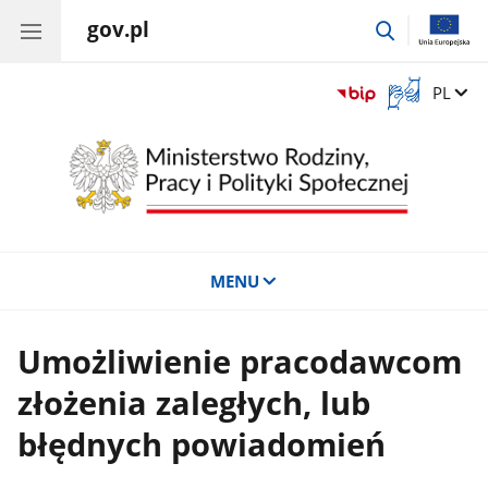
gov.pl
przejdź
do
wyszukiwar
Otwórz
Zmień 
PL
okno
z
tłumaczem
języka
migowego
MENU
Umożliwienie pracodawcom
złożenia zaległych, lub
błędnych powiadomień