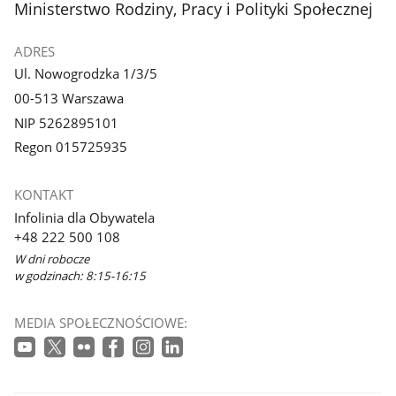
stopka
Ministerstwo Rodziny, Pracy i Polityki Społecznej
ADRES
Ul. Nowogrodzka 1/3/5
00-513 Warszawa
NIP 5262895101
Regon 015725935
KONTAKT
Infolinia dla Obywatela
+48 222 500 108
W dni robocze
w godzinach: 8:15-16:15
MEDIA SPOŁECZNOŚCIOWE: