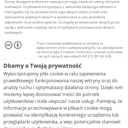
Strony dostępne w domenie www.gov.pl mogą zawierać adresy skrzynek
mailowych. Użytkownik korzystający z odnośnika będącego adresem e-
mail zgadza się na przetwarzanie jego danych (adres e-mail oraz
dobrowolnie podanych danych w wiadomości) w celu przesłania
odpowiedzi na przesłane pytania. Szczegóły przetwarzania danych przez
każdą z jednostek znajdują się w ich politykach przetwarzania danych
osobowych.
Treści tekstowe publikowane w serwisie (z
wyłączeniem treści audiowizualnych), są udostępniane
na licencji typu Creative Commons: uznanie autorstwa
- na tych samych warunkach 4.0 (CC BY-SA 4.0).
Materiały audiowizualne, w tym zdjęcia, materiały
Dbamy o Twoją prywatność
audio i wideo, są udostępniane na licencji typu
Creative Commons: uznanie autorstwa użycie
Wykorzystujemy pliki cookie w celu zapewnienia
niekomercyjne - bez utworów zależnych 4.0 (CC BY-
NC-ND 4.0), o ile nie jest to stwierdzone inaczej.
prawidłowego funkcjonowania naszej witryny oraz do
analizy ruchu i optymalizacji działania strony. Dzięki nim
możemy lepiej dostosować treści do potrzeb
użytkowników i stale ulepszać nasze usługi. Pamiętaj, że
informacje przechowywane w plikach cookie mogą
pozwalać na identyfikację konkretnego urządzenia lub
przeglądarki użytkownika, a więc potencjalnie stanowić