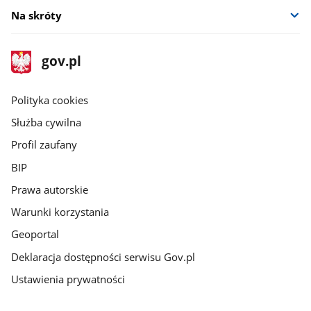
Na skróty
stopka
Strona
gov.pl
gov.pl
główna
gov.pl
Polityka cookies
Służba cywilna
Profil zaufany
BIP
Prawa autorskie
Warunki korzystania
Geoportal
Deklaracja dostępności serwisu Gov.pl
Ustawienia prywatności