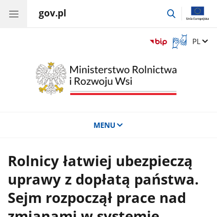
gov.pl
przejdź
do
wyszukiwar
Otwórz
Zmień 
PL
okno
z
tłumaczem
języka
migowego
MENU
Rolnicy łatwiej ubezpieczą
uprawy z dopłatą państwa.
Sejm rozpoczął prace nad
zmianami w systemie