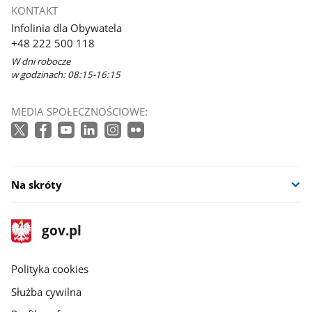
KONTAKT
Infolinia dla Obywatela
+48 222 500 118
W dni robocze
w godzinach: 08:15-16:15
MEDIA SPOŁECZNOŚCIOWE:
Na skróty
stopka
Strona
gov.pl
gov.pl
główna
gov.pl
Polityka cookies
Służba cywilna